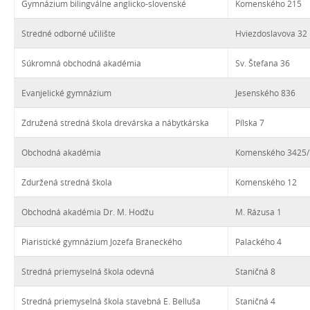
Gymnázium bilingválne anglicko-slovenské
Komenského 215
Stredné odborné učilište
Hviezdoslavova 32
Súkromná obchodná akadémia
Sv. Štefana 36
Evanjelické gymnázium
Jesenského 836
Združená stredná škola drevárska a nábytkárska
Pílska 7
Obchodná akadémia
Komenského 3425/
Zduržená stredná škola
Komenského 12
Obchodná akadémia Dr. M. Hodžu
M. Rázusa 1
Piaristické gymnázium Jozefa Braneckého
Palackého 4
Stredná priemyselná škola odevná
Staničná 8
Stredná priemyselná škola stavebná E. Belluša
Staničná 4