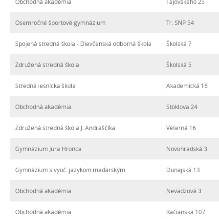
Obchodná akadémia
Tajovského 25
Osemročné športové gymnázium
Tr. SNP 54
Spojená stredná škola - Dievčenská odborná škola
Školská 7
Združená stredná škola
Školská 5
Stredná lesnícka škola
Akademická 16
Obchodná akadémia
Stöklova 24
Združená stredná škola J. Andraščíka
Veterná 16
Gymnázium Jura Hronca
Novohradská 3
Gymnázium s vyuč. jazykom maďarským
Dunajská 13
Obchodná akadémia
Nevädzová 3
Obchodná akadémia
Račianska 107