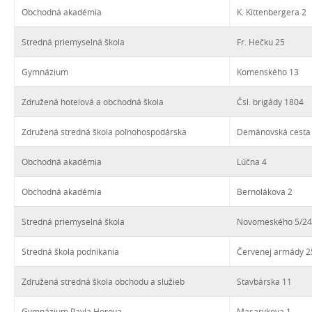
Obchodná akadémia
K. Kittenbergera 2
Stredná priemyselná škola
Fr. Hečku 25
Gymnázium
Komenského 13
Združená hotelová a obchodná škola
Čsl. brigády 1804
Združená stredná škola poľnohospodárska
Demänovská cesta
Obchodná akadémia
Lúčna 4
Obchodná akadémia
Bernolákova 2
Stredná priemyselná škola
Novomeského 5/24
Stredná škola podnikania
Červenej armády 2
Združená stredná škola obchodu a služieb
Stavbárska 11
Gymnázium Pavla Horova
Masarykova 1