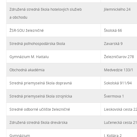
Združená stredná škola hotelových služieb
Jilemnického 24
a obchodu
ŽSR-SOU železničné
Školská 66
Stredná poľnohospodárska škola
Zavarská 9
Gymnázium M. Hattalu
Železničiarov 278
Obchodná akadémia
Medvedzie 133/1
Stredná priemyselná škola dopravná
Sokolská 911/94
Stredná priemyselná škola strojnícka
Švermova 1
Stredné odborné učilište železničné
Lieskovská cesta 2
Združená stredná škola drevárska
Lučenecká cesta 2
Gymnázium
J. Kollára 2