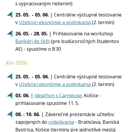
s vypracovaným riešením)
25. 05. - 05. 06.
| Centrálne výstupné testovanie
v
Učebnici ekonómie a podnikania
(2. termín)
26. 05. - 28. 05.
| Prihlasovanie na workshop
Bankári do škôl
(pre budúcoročných študentov
AE) - spustíme o 8:30
Jún 2026
25. 05. - 05. 06.
| Centrálne výstupné testovanie
v
Učebnici ekonómie a podnikania
(2. termín)
03. 06.
|
Ideathon s Carmeuse
, Košice -
prihlasovanie spustíme 11. 5.
08. - 10. 06.
| Záverečné prezentácie učiteľov
zapojených do
vzdelávania
- Bratislava, Banská
Bystrica, Košice (termíny pre jednotlivé mestá