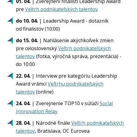
01. 04.
| Zverejnení finalisti Leadership Award
pre
Veľtrh podnikateľských talentov
do 10. 04.
| Leadership Award - dotazník
od finalistov (10:00)
do 15
. 04.
| Nahlásenie akýchkoľvek zmien
pre celoslovenský
Veľtrh podnikateľských
talentov
(fotka, výročná správa, prezentácia) -
do 10:00
22. 04.
| Interview pre kategóriu Leadership
Award vrámci
Veľtrhu podnikateľských
talentov
(online)
24. 04.
| Zverejnenie TOP10 v súťaži
Social
Innnovation Relay
28. 04.
| Národné finále
Veľtrh podnikateľských
talentov
, Bratislava, OC Eurovea