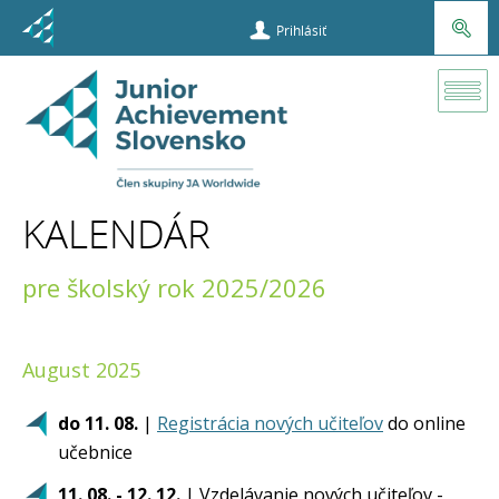
Prihlásiť
Kalendár
KALENDÁR
pre školský rok 2025/2026
August 2025
do 11. 08.
|
Registrácia nových učiteľov
do online
učebnice
11. 08. - 12. 12.
| Vzdelávanie nových učiteľov -