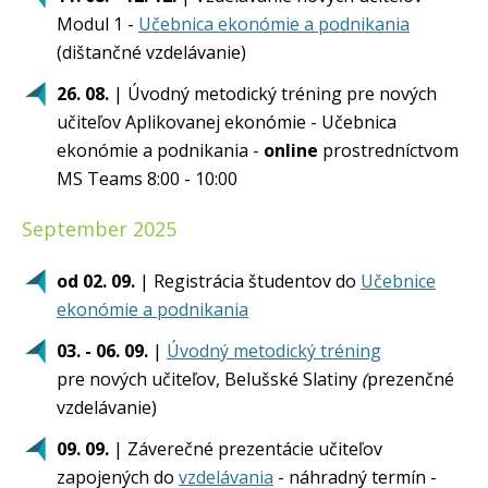
Modul 1 -
Učebnica ekonómie a podnikania
(dištančné vzdelávanie)
26. 08.
| Úvodný metodický tréning pre nových
učiteľov Aplikovanej ekonómie - Učebnica
ekonómie a podnikania -
online
prostredníctvom
MS Teams 8:00 - 10:00
September 2025
od 02. 09.
| Registrácia študentov do
Učebnice
ekonómie a podnikania
03. - 06. 09.
|
Úvodný metodický tréning
pre nových učiteľov, Belušské Slatiny
(
prezenčné
vzdelávanie)
09. 09.
| Záverečné prezentácie učiteľov
zapojených do
vzdelávania
- náhradný termín -