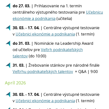
do 27. 03.
| Prihlasovanie na 1. termín
centrálneho výstupného testovania pre
Učebnicu
ekonómie a podnikania
(učitelia)
30. 03. - 17. 04.
| Centrálne výstupné testovanie
v
Učebnici ekonómie a podnikania
(1. termín)
do 31. 03.
| Nominácie na Leadership Award
od učiteľov pre
Veľtrh podnikateľských
talentov
(do 10:00)
31. 03.
| Žrebovanie stánkov pre národné finále
Veľtrhu podnikateľských talentov
+ Q&A | 9:00
Apríl 2026
30. 03. - 17. 04.
| Centrálne výstupné testovanie
v
Učebnici ekonómie a podnikania
(1. termín)