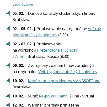
vzdelávanie
05. 02.
| Daňové kontroly študentských firiem,
Bratislava
02. - 05. 02.
| Prihlasovanie na regionálne
Veľtrhy
podnikateľských talentov
(8:30)
02. - 03. 02.
| Prihlasovanie
na workshop
Prezentačné zručnosti
s AT&T
, Bratislava, Košice (8:30)
09. 02.
| Zverejnený zoznam tímov zaradených
na regionálne
Veľtrhy podnikateľských talentov
10. 02.
|
Konferencia prezidentov s ANASOFTom
,
Bratislava
10. 02.
| Súťaž
Re-power Camp
, Žilina / virtual
12. 02.
| Webinár pre tímy prihlásené