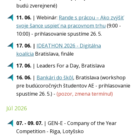
budú zverejnené)
11. 06.
| Webinár:
Rande s prácou – Ako zvýšiť
svoje šance uspieť na pracovnom trhu
(9:00 -
10:00) - prihlasovanie spustíme 26. 5.
17. 06. |
IDEATHON 2026 - Digitálna
koalícia
Bratislava, finále
17. 06.
| Leaders For a Day, Bratislava
16. 06.
|
Bankári do škôl
, Bratislava (workshop
pre budúcoročných študentov AE - prihlasovanie
spustíme 26. 5.) -
(pozor, zmena termínu!)
Júl 2026
07. - 09. 07.
| GEN-E - Company of the Year
Competition - Riga, Lotyšsko