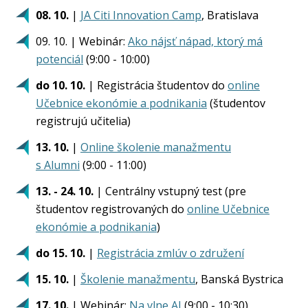
08. 10.
|
JA Citi Innovation Camp
, Bratislava
09. 10. | Webinár:
Ako nájsť nápad, ktorý má
potenciál
(9:00 - 10:00)
do 10. 10.
| Registrácia študentov do
online
Učebnice ekonómie a podnikania
(študentov
registrujú učitelia)
13. 10.
|
Online školenie manažmentu
s Alumni
(9:00 - 11:00)
13. - 24. 10.
| Centrálny vstupný test (pre
študentov registrovaných do
online Učebnice
ekonómie a podnikania
)
do 15. 10.
|
Registrácia zmlúv o združení
15. 10.
|
Školenie manažmentu
, Banská Bystrica
17. 10.
| Webinár:
Na vlne AI
(9:00 - 10:30)