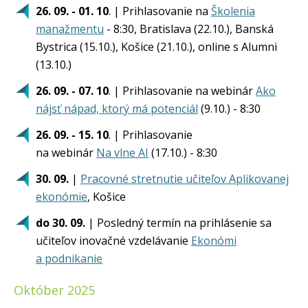
26. 09. - 01. 10
. | Prihlasovanie na
Školenia
manažmentu
- 8:30, Bratislava (22.10.), Banská
Bystrica (15.10.), Košice (21.10.), online s Alumni
(13.10.)
26. 09. - 07. 10
. | Prihlasovanie na webinár
Ako
nájsť nápad, ktorý má potenciál
(9.10.) - 8:30
26. 09. - 15. 10
. | Prihlasovanie
na webinár
Na vlne AI
(17.10.) - 8:30
30. 09.
|
Pracovné stretnutie učiteľov Aplikovanej
ekonómie
, Košice
do 30. 09.
| Posledný termín na prihlásenie sa
učiteľov inovačné vzdelávanie
Ekonómi
a podnikanie
Október 2025