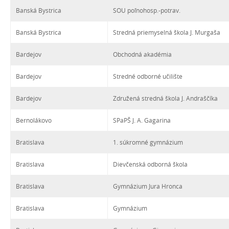
Banská Bystrica
SOU poľnohosp.-potrav.
Banská Bystrica
Stredná priemyselná škola J. Murgaša
Bardejov
Obchodná akadémia
Bardejov
Stredné odborné učilište
Bardejov
Združená stredná škola J. Andraščíka
Bernolákovo
SPaPŠ J. A. Gagarina
Bratislava
1. súkromné gymnázium
Bratislava
Dievčenská odborná škola
Bratislava
Gymnázium Jura Hronca
Bratislava
Gymnázium