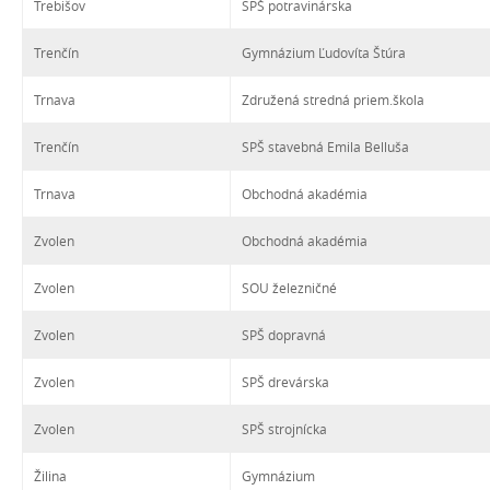
Trebišov
SPŠ potravinárska
Trenčín
Gymnázium Ľudovíta Štúra
Trnava
Združená stredná priem.škola
Trenčín
SPŠ stavebná Emila Belluša
Trnava
Obchodná akadémia
Zvolen
Obchodná akadémia
Zvolen
SOU železničné
Zvolen
SPŠ dopravná
Zvolen
SPŠ drevárska
Zvolen
SPŠ strojnícka
Žilina
Gymnázium