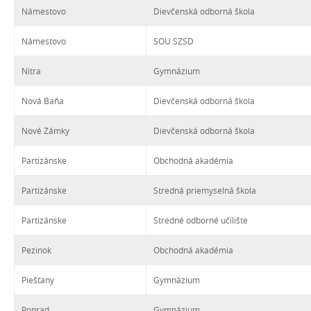
Námestovo
Dievčenská odborná škola
Námestovo
SOU SZSD
Nitra
Gymnázium
Nová Baňa
Dievčenská odborná škola
Nové Zámky
Dievčenská odborná škola
Partizánske
Obchodná akadémia
Partizánske
Stredná priemyselná škola
Partizánske
Stredné odborné učilište
Pezinok
Obchodná akadémia
Piešťany
Gymnázium
Poprad
Gymnázium