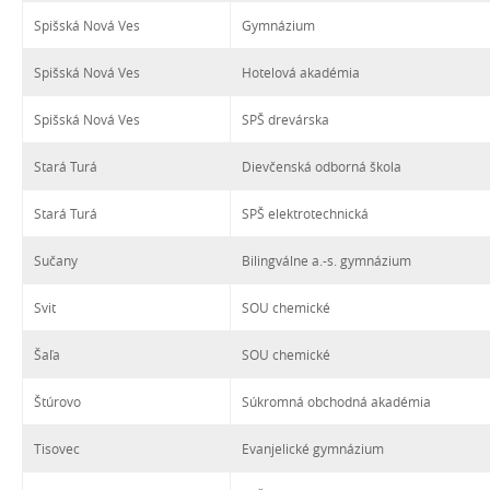
Spišská Nová Ves
Gymnázium
Spišská Nová Ves
Hotelová akadémia
Spišská Nová Ves
SPŠ drevárska
Stará Turá
Dievčenská odborná škola
Stará Turá
SPŠ elektrotechnická
Sučany
Bilingválne a.-s. gymnázium
Svit
SOU chemické
Šaľa
SOU chemické
Štúrovo
Súkromná obchodná akadémia
Tisovec
Evanjelické gymnázium