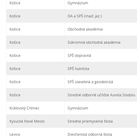
Košice
Gymnázium
Košice
OA a SPŠ (maď. jaz.)
Košice
Obchodná akadémia
Košice
Súkromná obchodná akadémia
Košice
SPŠ dopravná
Košice
SPŠ hutnícka
Košice
SPŠ stavebná a geodetická
Košice
Stredné odborné učilište Aurela Stodolu
Kráľovský Chlmec
Gymnázium
Kysucké Nové Mesto
Stredná priemyselná škola
Levice
Dievčenská odborná škola