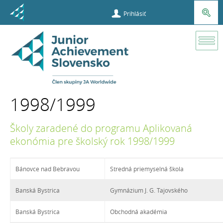
Prihlásiť
O
programe
1998/1999
Zapojené
školy
Školy zaradené do programu Aplikovaná
ekonómia pre školský rok 1998/1999
1998/1999
Bánovce nad Bebravou
Stredná priemyselná škola
Banská Bystrica
Gymnázium J. G. Tajovského
Banská Bystrica
Obchodná akadémia