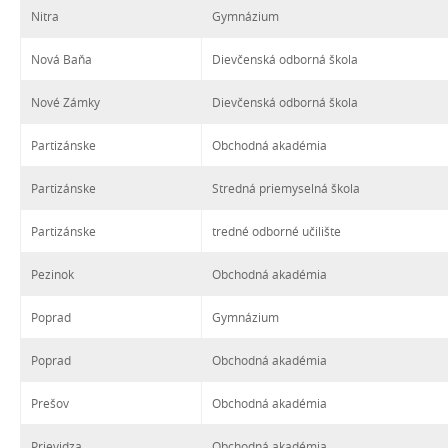
Nitra
Gymnázium
Nová Baňa
Dievčenská odborná škola
Nové Zámky
Dievčenská odborná škola
Partizánske
Obchodná akadémia
Partizánske
Stredná priemyselná škola
Partizánske
tredné odborné učilište
Pezinok
Obchodná akadémia
Poprad
Gymnázium
Poprad
Obchodná akadémia
Prešov
Obchodná akadémia
Prievidza
Obchodná akadémia