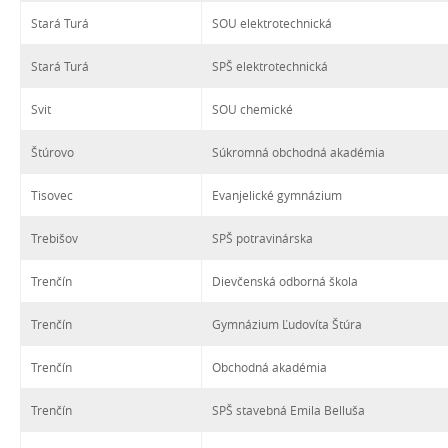
Stará Turá
SOU elektrotechnická
Stará Turá
SPŠ elektrotechnická
Svit
SOU chemické
Štúrovo
Súkromná obchodná akadémia
Tisovec
Evanjelické gymnázium
Trebišov
SPŠ potravinárska
Trenčín
Dievčenská odborná škola
Trenčín
Gymnázium Ľudovíta Štúra
Trenčín
Obchodná akadémia
Trenčín
SPŠ stavebná Emila Belluša