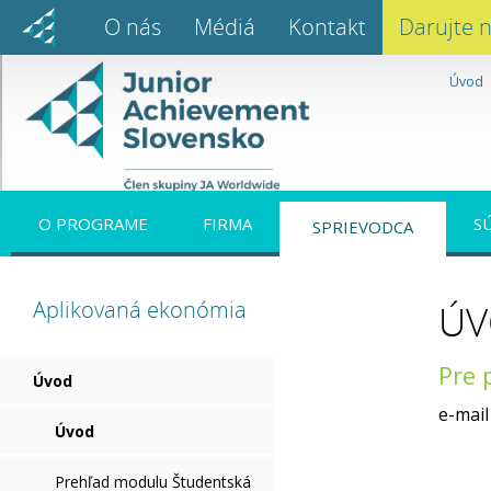
O nás
Médiá
Kontakt
Darujte 
Úvod
O PROGRAME
FIRMA
S
SPRIEVODCA
Aplikovaná ekonómia
Ú
Pre 
Úvod
e-mail
Úvod
Prehľad modulu Študentská