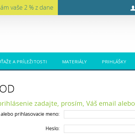
nám vaše 2 % z dane
ÚŤAŽE A PRÍLEŽITOSTI
MATERIÁLY
PRIHLÁŠKY
VOD
prihlásenie zadajte, prosím, Váš email aleb
 alebo prihlasovacie meno:
Heslo: