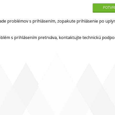
ade problémov s prihlásením, zopakute prihlásenie po uplyn
blém s prihlásením pretrváva, kontaktujte technickú podp