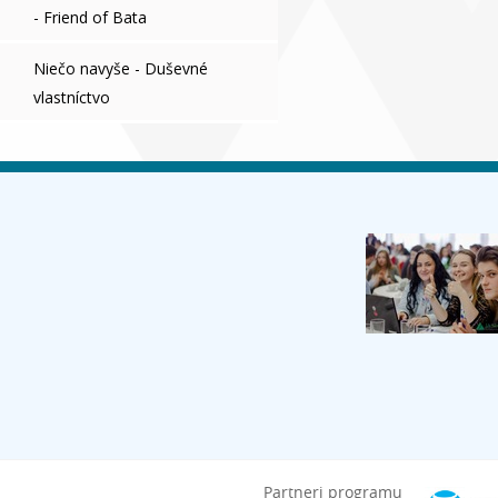
- Friend of Bata
Niečo navyše - Duševné
vlastníctvo
ripravili pre žiakov základných aj
webinárov. Bezplatne si ich
Partneri programu