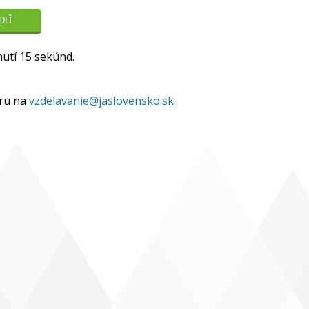
utí 15 sekúnd.
oru na
vzdelavanie@jaslovensko.sk
.