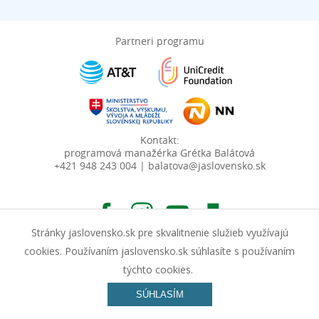
Partneri programu
Kontakt:
programová manažérka Grétka Balátová
+421 948 243 004 | balatova@jaslovensko.sk
Stránky jaslovensko.sk pre skvalitnenie služieb využívajú
cookies. Používaním jaslovensko.sk súhlasíte s používaním
týchto cookies.
© Junior Achievement Slovensko, n.o. | Vyrobila spoločnosť
SÚHLASÍM
InterWay, a. s.