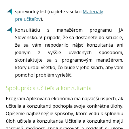
sprievodný list (nájdete v sekcii
Materiály
pre učiteľov
),
konzultáciu s manažérom programu JA
Slovensko. V prípade, že sa dostanete do situácie,
že sa vám nepodarilo nájsť konzultanta ani
jedným z vyššie uvedených spôsobom,
skontaktujte sa s programovým manažérom,
ktorý urobí všetko, čo bude v jeho silách, aby vám
pomohol problém vyriešiť.
Spolupráca učiteľa a konzultanta
Program Aplikovaná ekonómia má najväčší úspech, ak
učitelia a konzultanti pochopia svoje konkrétne úlohy.
Opíšeme najbežnejšie spôsoby, ktoré vedú k splneniu
úloh učiteľa a konzultanta. Učitelia a konzultanti majú
zároveň možnosť spolupracovať a rozdeliť si úlohy