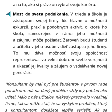
a na to, ako si práve on vybral svoju kariéru.
Most do sveta podnikania.
V triede a škole je
zástupcom svojej firmy. Ide hlavne o možnosti
exkurzií, praxí a podobných aktivít, o ktoré ho
škola, samozrejme v rámci jeho možností
a záujmu, môže požiadať. Zároveň budú študenti
a učitelia v jeho osobe vidieť zástupcu jeho firmy.
To mu dáva možnosť svoju spoločnosť
reprezentovať vo veľmi dobrom svetle verejnosti
a ukázať jej kvality a záujem o vzdelávanie novej
generácie.
"Konzultant by mal byť pre študentov v prvom rade
poradcom, má na daný problém vždy iný pohľad ako
učiteľ. Málo z nás učiteľov, niekedy pracovalo v reálnej
firme, tak sa môže stať, že sa vyskytne problém, ktorý
s konzultantom dokážete lepšie vyriešiť. Ak sa