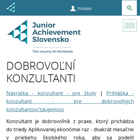
Prihlásiť
O
programe
DOBROVOĽNÍ
Dobrovoľní
KONZULTANTI
konzultanti
Návratka - konzultant - pre školy
|
Prihláška -
konzultant - pre dobrovoľných
konzultantov/záujemcov
Konzultant je dobrovoľník z praxe, ktorý prichádza
do triedy Aplikovanej ekonómie raz - dvakrát mesačne
v priebehu školského roka, aby sa podelil