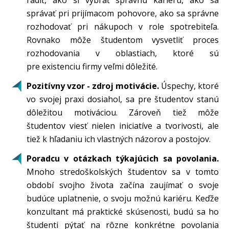
správať pri prijímacom pohovore, ako sa správne
rozhodovať pri nákupoch v role spotrebiteľa.
Rovnako môže študentom vysvetliť proces
rozhodovania v oblastiach, ktoré sú
pre existenciu firmy veľmi dôležité.
Pozitívny vzor - zdroj motivácie.
Úspechy, ktoré
vo svojej praxi dosiahol, sa pre študentov stanú
dôležitou motiváciou. Zároveň tiež môže
študentov viesť nielen iniciatíve a tvorivosti, ale
tiež k hľadaniu ich vlastných názorov a postojov.
Poradcu v otázkach týkajúcich sa povolania.
Mnoho stredoškolských študentov sa v tomto
období svojho života začína zaujímať o svoje
budúce uplatnenie, o svoju možnú kariéru. Keďže
konzultant má praktické skúsenosti, budú sa ho
študenti pýtať na rôzne konkrétne povolania