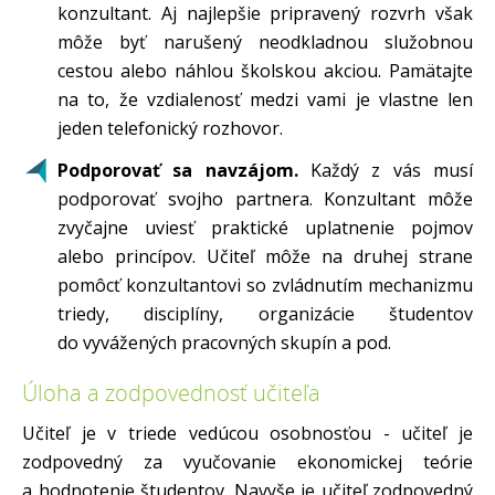
konzultant. Aj najlepšie pripravený rozvrh však
môže byť narušený neodkladnou služobnou
cestou alebo náhlou školskou akciou. Pamätajte
na to, že vzdialenosť medzi vami je vlastne len
jeden telefonický rozhovor.
Podporovať sa navzájom.
Každý z vás musí
podporovať svojho partnera. Konzultant môže
zvyčajne uviesť praktické uplatnenie pojmov
alebo princípov. Učiteľ môže na druhej strane
pomôcť konzultantovi so zvládnutím mechanizmu
triedy, disciplíny, organizácie študentov
do vyvážených pracovných skupín a pod.
Úloha a zodpovednosť učiteľa
Učiteľ je v triede vedúcou osobnosťou - učiteľ je
zodpovedný za vyučovanie ekonomickej teórie
a hodnotenie študentov. Navyše je učiteľ zodpovedný