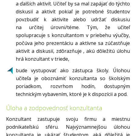
a ďalších aktivít. Učiteľ by sa mal zapájať do týchto
diskusií a aktivít pokiaľ je potrebné študentov
povzbudiť k aktivite alebo udržať diskusiu
na určitej úrovni/téme. Tým, že učiteľ
spolupracuje s konzultantom v priebehu výučby,
počúva jeho prezentáciu a aktívne sa zúčastňuje
aktivít a diskusií, zdôrazňuje , akú dôležitú úlohu
hrá konzultant v triede,
bude vystupovať ako zástupca školy. Úlohou
učiteľa je oboznámiť konzultanta so školským
poriadkom, rozvrhom hodín, dostupným
technickým vybavením, ktoré je k dispozícii a pod.
Úloha a zodpovednosť konzultanta
Konzultant zastupuje svoju firmu a miestnu
podnikateľskú sféru. Najvýznamnejšou úlohou
konzultanta je ukázať študentom, aká dôležitá je