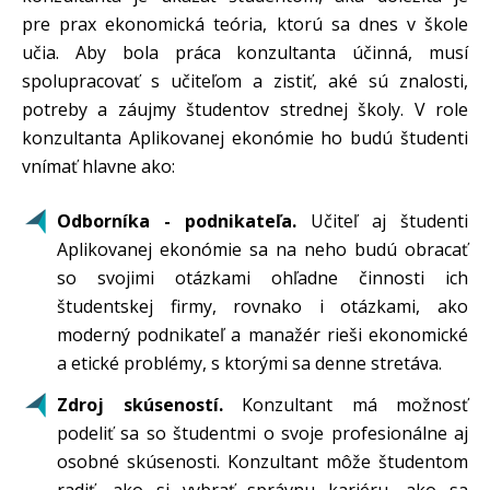
pre prax ekonomická teória, ktorú sa dnes v škole
učia. Aby bola práca konzultanta účinná, musí
spolupracovať s učiteľom a zistiť, aké sú znalosti,
potreby a záujmy študentov strednej školy. V role
konzultanta Aplikovanej ekonómie ho budú študenti
vnímať hlavne ako:
Odborníka - podnikateľa.
Učiteľ aj študenti
Aplikovanej ekonómie sa na neho budú obracať
so svojimi otázkami ohľadne činnosti ich
študentskej firmy, rovnako i otázkami, ako
moderný podnikateľ a manažér rieši ekonomické
a etické problémy, s ktorými sa denne stretáva.
Zdroj skúseností.
Konzultant má možnosť
podeliť sa so študentmi o svoje profesionálne aj
osobné skúsenosti. Konzultant môže študentom
radiť, ako si vybrať správnu kariéru, ako sa