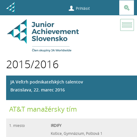
Prihlásiť
Súťaže a
príležitosti
2015/2016
Víťazi súťaží
JA Veľtrh podnikateľských talentov
2015/2016
Bratislava, 22. marec 2016
AT&T manažérsky tím
1. miesto
IRDIFY
Košice, Gymnázium, Poštová 1