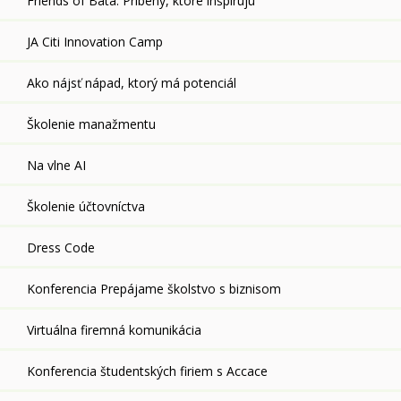
Friends of Bata: Príbehy, ktoré inšpirujú
JA Citi Innovation Camp
Ako nájsť nápad, ktorý má potenciál
Školenie manažmentu
Na vlne AI
Školenie účtovníctva
Dress Code
Konferencia Prepájame školstvo s biznisom
Virtuálna firemná komunikácia
Konferencia študentských firiem s Accace