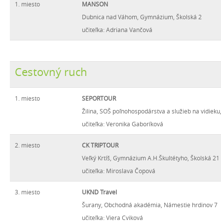
1. miesto
MANSON
Dubnica nad Váhom, Gymnázium, Školská 2
učiteľka: Adriana Vančová
Cestovný ruch
1. miesto
SEPORTOUR
Žilina, SOŠ poľnohospodárstva a služieb na vidiek
učiteľka: Veronika Gaboríková
2. miesto
CK TRIPTOUR
Veľký Krtíš, Gymnázium A.H.Škultétyho, Školská 21
učiteľka: Miroslava Čopová
3. miesto
UKND Travel
Šurany, Obchodná akadémia, Námestie hrdinov 7
učiteľka: Viera Cviková