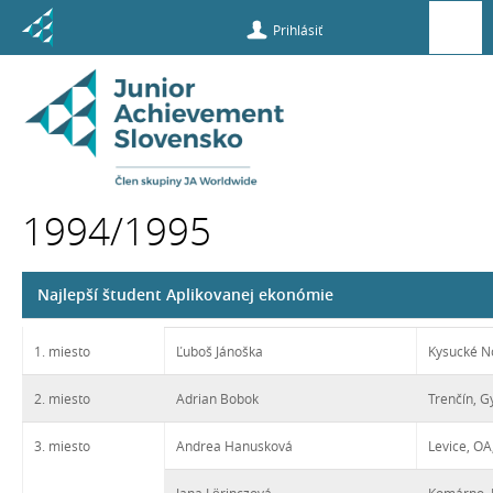
Prihlásiť
Súťaže a
príležitosti
1994/1995
Víťazi súťaží
Najlepší študent Aplikovanej ekonómie
1994/1995
1. miesto
Ľuboš Jánoška
Kysucké N
2. miesto
Adrian Bobok
Trenčín, G
3. miesto
Andrea Hanusková
Levice, OA