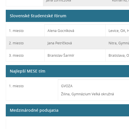
Jana Lörinczová
Komárno,
Slovenské študentské fórum
1. miesto
Alena Gocníková
Levice, OA, 
2. miesto
Jana Petríčková
Nitra, Gymn
3. miesto
Branislav Šarmír
Bratislava, 
Najlepší MESE tím
1. miesto
GVOZA
Žilina, Gymnázium Veľká okružná
Medzinárodné podujatia