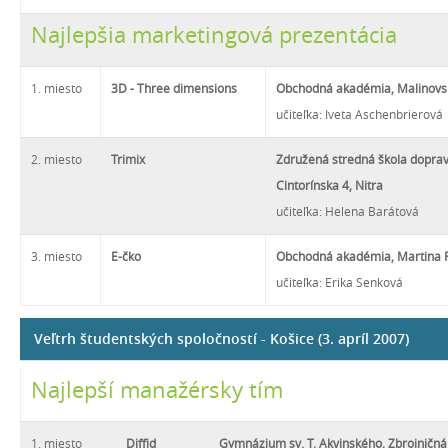
Najlepšia marketingová prezentácia
1. miesto
3D - Three dimensions
Obchodná akadémia, Malinovs
učiteľka: Iveta Aschenbrierová
2. miesto
Trimix
Združená stredná škola doprav
Cintorínska 4, Nitra
učiteľka: Helena Barátová
3. miesto
E-čko
Obchodná akadémia, Martina R
učiteľka: Erika Senková
Veľtrh študentských spoločností - Košice (3. apríl 2007)
Najlepší manažérsky tím
1. miesto
Diffid
Gymnázium sv. T. Akvinského, Zbrojničná 