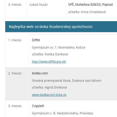
3. miesto
Ľuboš Husár
SPŠ, Moheľova 828/23, Poprad
učiteľka: Anna Schaleková
Najlepšia web stránka študentskej spoločnosti
1. miesto
Diffid
Gymnázium sv. T. Akvinského, Košice
učiteľka: Kvetka Danková
http://www.diffid.gta.sk/
2. miesto
bodka.com
Stredná priemyselná škola, Dubnica nad Váhom
učiteľka: Ingrid Divílková
www.bodkacom.tiska.sk
3. miesto
Copyleft
Gymnázium v. B. Nedožerského, Prievidza