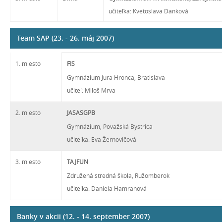
učiteľka: Kvetoslava Danková
Team SAP (23. - 26. máj 2007)
1. miesto
FIS
Gymnázium Jura Hronca, Bratislava
učiteľ: Miloš Mrva
2. miesto
JASASGPB
Gymnázium, Považská Bystrica
učiteľka: Eva Žernovičová
3. miesto
TAJFUN
Združená stredná škola, Ružomberok
učiteľka: Daniela Hamranová
Banky v akcii (12. - 14. september 2007)