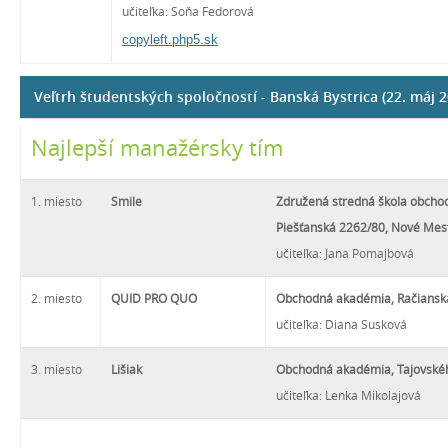
učiteľka: Soňa Fedorová
copyleft.php5.sk
Veľtrh študentských spoločností - Banská Bystrica (22. máj 2
Najlepší manažérsky tím
1. miesto
Smile
Združená stredná škola obchod
Piešťanská 2262/80, Nové Me
učiteľka: Jana Pomajbová
2. miesto
QUID PRO QUO
Obchodná akadémia, Račianska
učiteľka: Diana Susková
3. miesto
Lišiak
Obchodná akadémia, Tajovskéh
učiteľka: Lenka Mikolajová