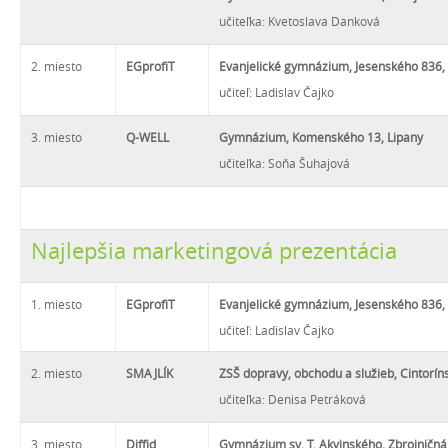
učiteľka: Kvetoslava Danková
2. miesto
EGprofiT
Evanjelické gymnázium, Jesenského 836,
učiteľ: Ladislav Čajko
3. miesto
Q-WELL
Gymnázium, Komenského 13, Lipany
učiteľka: Soňa Šuhajová
Najlepšia marketingová prezentácia
1. miesto
EGprofiT
Evanjelické gymnázium, Jesenského 836,
učiteľ: Ladislav Čajko
2. miesto
SMAJLÍK
ZSŠ dopravy, obchodu a služieb, Cintoríns
učiteľka: Denisa Petráková
3. miesto
Diffid
Gymnázium sv. T. Akvinského, Zbrojničná 