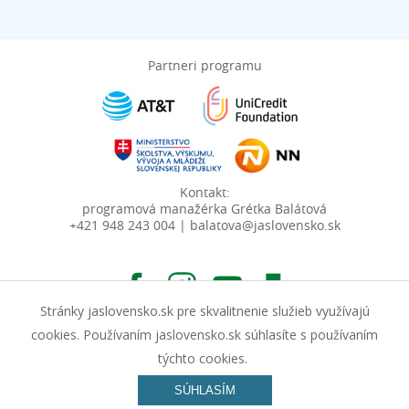
Partneri programu
Kontakt:
programová manažérka Grétka Balátová
+421 948 243 004 | balatova@jaslovensko.sk
Stránky jaslovensko.sk pre skvalitnenie služieb využívajú
cookies. Používaním jaslovensko.sk súhlasíte s používaním
týchto cookies.
© Junior Achievement Slovensko, n.o. | Vyrobila spoločnosť
SÚHLASÍM
InterWay, a. s.