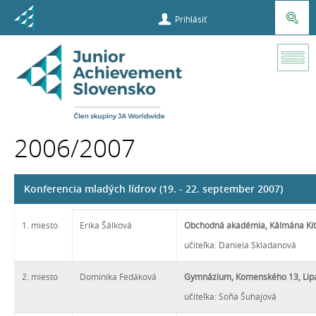
Prihlásiť
Súťaže a
príležitosti
2006/2007
Víťazi súťaží
Konferencia mladých lídrov (19. - 22. september 2007)
2006/2007
1. miesto
Erika Šálková
Obchodná akadémia, Kálmána Kitt
učiteľka: Daniela Skladanová
2. miesto
Dominika Fedáková
Gymnázium, Komenského 13, Lip
učiteľka: Soňa Šuhajová