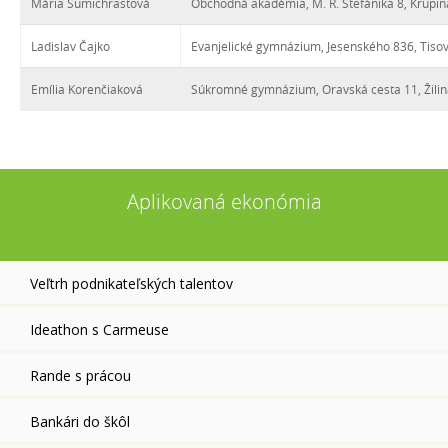
Mária Šumichrastová
Obchodná akadémia, M. R. Štefánika 8, Krupin
Ladislav Čajko
Evanjelické gymnázium, Jesenského 836, Tiso
Emília Korenčiaková
Súkromné gymnázium, Oravská cesta 11, Žili
Aplikovaná ekonómia
Veľtrh podnikateľských talentov
Ideathon s Carmeuse
Rande s prácou
Bankári do škôl