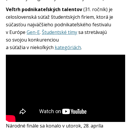
Veľtrh podnikateľských talentov
(31. ročník) je
celoslovenská súťaž študentských firiem, ktorá je
súčasťou najväčšieho podnikateľského festivalu
v Európe
Gen-E
.
Študentské tímy
sa stretávajú
so svojou konkurenciou
a súťažia v niekoľkých
kategóriách
.
Národné finále sa konalo v utorok, 28. apríla