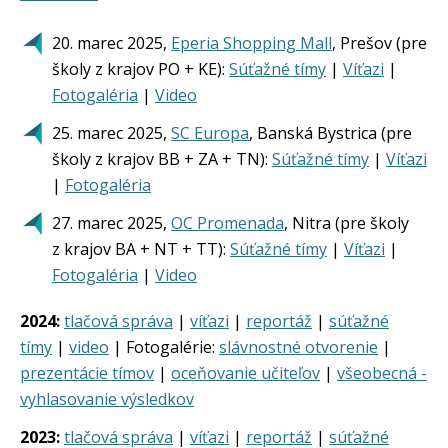
20. marec 2025,
Eperia Shopping Mall
, Prešov (pre
školy z krajov PO + KE):
Súťažné tímy
|
Víťazi
|
Fotogaléria
|
Video
25. marec 2025,
SC Europa
, Banská Bystrica (pre
školy z krajov BB + ZA + TN):
Súťažné tímy
|
Víťazi
|
Fotogaléria
27. marec 2025,
OC Promenada
, Nitra (pre školy
z krajov BA + NT + TT):
Súťažné tímy
|
Víťazi
|
Fotogaléria
|
Video
2024:
tlačová správa
|
víťazi
|
reportáž
|
súťažné
tímy
|
video
| Fotogalérie:
slávnostné otvorenie
|
prezentácie tímov
|
oceňovanie učiteľov
|
všeobecná -
vyhlasovanie výsledkov
2023:
tlačová správa
|
víťazi
|
reportáž
|
súťažné