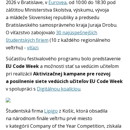
2026 v Bratislave, v
Eurovea
, od 10:00 do 18:30 pod
záštitou Ministerstva školstva, výskumu, vývoja
a mládeže Slovenskej republiky a predsedu
Bratislavského samosprávneho kraja Juraja Drobu.
O víťazstvo zabojovalo
30 najúspešnejších
študentských firiem
(10 z každého regionálneho
veľtrhu) -
víťazi
.
Súčasťou festivalového programu bolo predstavenie
EU Code Week
a možnosti stať sa vedúcim učiteľom
pri realizácii
Aktivizačnej kampane pre rozvoj
a posilnenie siete vedúcich učiteľov EU Code Week
v spolupráci s
Digitálnou koalíciou
.
Študentská firma
Lipigo
z Košíc, ktorá obsadila
na národnom finále veľtrhu prvé miesto
v kategórii Company of the Year Competition, získala