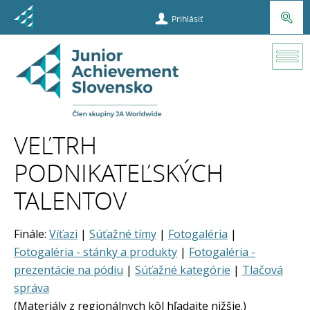
Prihlásiť
Súťaže a
príležitosti
VEĽTRH
Veľtrh
PODNIKATEĽSKÝCH
podnikateľský
talentov
TALENTOV
Finále:
Víťazi
|
Súťažné tímy
|
Fotogaléria
|
Fotogaléria - stánky a produkty
|
Fotogaléria -
prezentácie na pódiu
|
Súťažné kategórie
|
Tlačová
správa
(Materiály z regionálnych kôl hľadajte nižšie.)