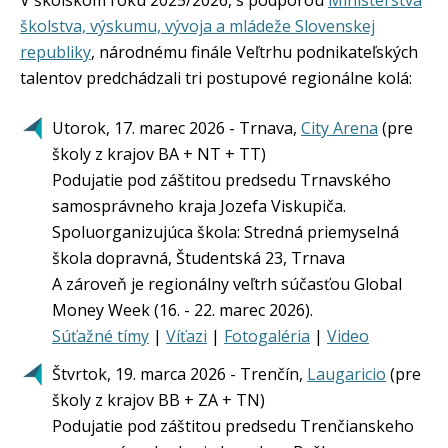
V školskom roku 2025/2026, s podporou
Ministerstva
školstva, výskumu, vývoja a mládeže Slovenskej
republiky
, národnému finále Veľtrhu podnikateľských
talentov predchádzali tri postupové regionálne kolá:
Utorok, 17. marec 2026 - Trnava,
City Arena
(pre
školy z krajov BA + NT + TT)
Podujatie pod záštitou predsedu Trnavského
samosprávneho kraja Jozefa Viskupiča.
Spoluorganizujúca škola: Stredná priemyselná
škola dopravná, Študentská 23, Trnava
A zároveň je regionálny veľtrh súčasťou Global
Money Week (16. - 22. marec 2026).
Súťažné tímy
|
Víťazi
|
Fotogaléria
|
Video
Štvrtok, 19. marca 2026 - Trenčín,
Laugaricio
(pre
školy z krajov BB + ZA + TN)
Podujatie pod záštitou predsedu Trenčianskeho