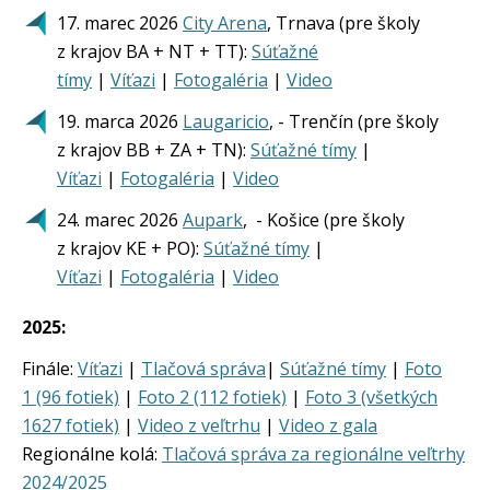
17. marec 2026
City Arena
, Trnava (pre školy
z krajov BA + NT + TT):
Súťažné
tímy
|
Víťazi
|
Fotogaléria
|
Video
19. marca 2026
Laugaricio
, - Trenčín (pre školy
z krajov BB + ZA + TN):
Súťažné tímy
|
Víťazi
|
Fotogaléria
|
Video
24. marec 2026
Aupark
, - Košice (pre školy
z krajov KE + PO):
Súťažné tímy
|
Víťazi
|
Fotogaléria
|
Video
2025:
Finále:
Víťazi
|
Tlačová správa
|
Súťažné tímy
|
Foto
1 (96 fotiek)
|
Foto 2 (112 fotiek)
|
Foto 3 (všetkých
1627 fotiek)
|
Video z veľtrhu
|
Video z gala
Regionálne kolá:
Tlačová správa za regionálne veľtrhy
2024/2025