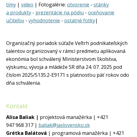
tímy
|
video
| Fotogalérie:
otvorenie
-
stánky
a produkty
-
prezentácie na pódiu
-
oceňovanie
učiteľov
-
vyhodnotenie
-
ostatné fotky
|
Organizačný poriadok súťaže Veľtrh podnikateľských
talentov organizovaný v rámci predmetu aplikovaná
ekonómia bol schválený Ministerstvom školstva,
výskumu, vývoja a mládeže SR dňa 24. 07. 2025 pod
číslom 2025/5135:2-E9171 s platnosťou päť rokov odo
dňa schválenia.
Kontakt
Alisa Baliak |
projektová manažérka | +421
947 968 317 |
baliak@jaslovensko.sk
Grétka Balátová
| programová manažérka | +421