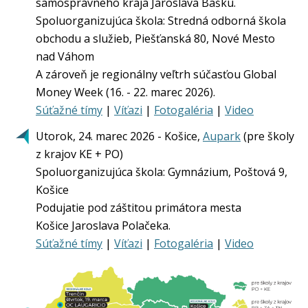
samosprávneho kraja Jaroslava Bašku.
Spoluorganizujúca škola: Stredná odborná škola
obchodu a služieb, Piešťanská 80, Nové Mesto
nad Váhom
A zároveň je regionálny veľtrh súčasťou Global
Money Week (16. - 22. marec 2026).
Súťažné tímy
|
Víťazi
|
Fotogaléria
|
Video
Utorok, 24. marec 2026 - Košice,
Aupark
(pre školy
z krajov KE + PO)
Spoluorganizujúca škola: Gymnázium, Poštová 9,
Košice
Podujatie pod záštitou primátora mesta
Košice Jaroslava Polačeka.
Súťažné tímy
|
Víťazi
|
Fotogaléria
|
Video