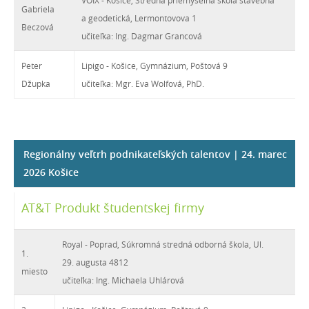
VOIX - Košice, Stredná priemyselná škola stavebná
Gabriela
a geodetická, Lermontovova 1
Beczová
učiteľka: Ing. Dagmar Grancová
Peter
Lipigo - Košice, Gymnázium, Poštová 9
Džupka
učiteľka: Mgr. Eva Wolfová, PhD.
Regionálny veľtrh podnikateľských talentov | 24. marec
2026 Košice
AT&T Produkt študentskej firmy
Royal - Poprad, Súkromná stredná odborná škola, Ul.
1.
29. augusta 4812
miesto
učiteľka: Ing. Michaela Uhlárová