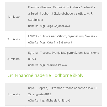
Flamma - Krupina, Gymnázium Andreja Sládkoviča
a Stredná odborná škola obchodu a služieb, M. R.
1. miesto
Štefánika 8
učiteľka: Mgr. Oľga Gajdošíková
ENWIX - Dubnica nad Váhom, Gymnázium, Školská 2
2. miesto
učiteľka: Mgr. Katarína Šašinková
Egratia - Tisovec, Evanjelické gymnázium, Jesenského
3. miesto
836/3
učiteľka: Mgr. Martina Paľová
Citi Finančné riadenie - odborné školy
Royal - Poprad, Súkromná stredná odborná škola, Ul.
1. miesto
29. augusta 4812
učiteľka: Ing. Michaela Uhlárová