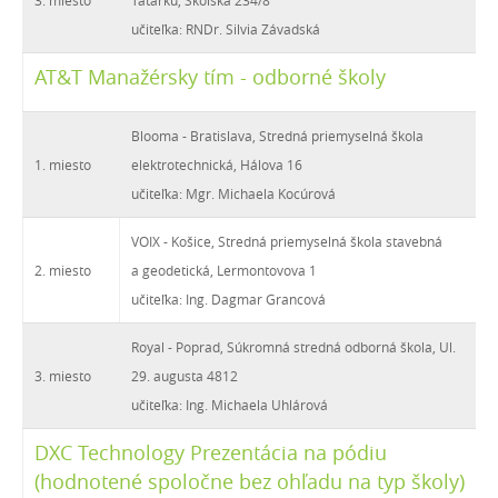
3. miesto
Tatarku, Školská 234/8
učiteľka: RNDr. Silvia Závadská
AT&T Manažérsky tím - odborné školy
Blooma - Bratislava, Stredná priemyselná škola
1. miesto
elektrotechnická, Hálova 16
učiteľka: Mgr. Michaela Kocúrová
VOIX - Košice, Stredná priemyselná škola stavebná
2. miesto
a geodetická, Lermontovova 1
učiteľka: Ing. Dagmar Grancová
Royal - Poprad, Súkromná stredná odborná škola, Ul.
3. miesto
29. augusta 4812
učiteľka: Ing. Michaela Uhlárová
DXC Technology Prezentácia na pódiu
(hodnotené spoločne bez ohľadu na typ školy)