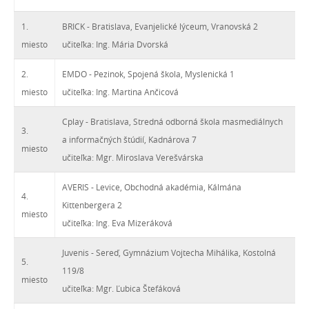
1.
BRICK - Bratislava, Evanjelické lýceum, Vranovská 2
miesto
učiteľka: Ing. Mária Dvorská
2.
EMDO - Pezinok, Spojená škola, Myslenická 1
miesto
učiteľka: Ing. Martina Ančicová
Cplay - Bratislava, Stredná odborná škola masmediálnych
3.
a informačných štúdií, Kadnárova 7
miesto
učiteľka: Mgr. Miroslava Verešvárska
AVERIS - Levice, Obchodná akadémia, Kálmána
4.
Kittenbergera 2
miesto
učiteľka: Ing. Eva Mizeráková
Juvenis - Sereď, Gymnázium Vojtecha Mihálika, Kostolná
5.
119/8
miesto
učiteľka: Mgr. Ľubica Štefáková