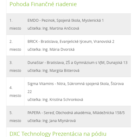
Pohoda Finančné riadenie
1.
EMDO - Pezinok, Spojená škola, Myslenická 1
miesto
učiteľka: Ing. Martina Ančicová
2.
BRICK - Bratislava, Evanjelické lýceum, Vranovská 2
miesto
učiteľka: Ing. Mária Dvorská
3.
DunaStar - Bratislava, ZŠ a Gymnázium s VJM, Dunajská 13
miesto
učiteľka: Ing. Margita Bitterová
Sigma Vitamins - Nitra, Súkromná spojená škola, Štúrova
4.
22
miesto
učiteľka: Ing. Kristína Schronková
5.
PAPERA - Sereď, Obchodná akadémia, Mládežnícka 158/5
miesto
učiteľka: Ing. Jana Mlynárová
DXC Technology Prezentácia na pódiu