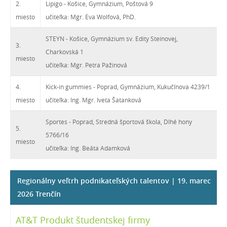
2.
Lipigo - Košice, Gymnázium, Poštová 9
miesto
učiteľka: Mgr. Eva Wolfová, PhD.
STEYN - Košice, Gymnázium sv. Edity Steinovej,
3.
Charkovská 1
miesto
učiteľka: Mgr. Petra Pažinová
4.
Kick-in gummies - Poprad, Gymnázium, Kukučínova 4239/1
miesto
učiteľka: Ing. Mgr. Iveta Šatanková
Sportes - Poprad, Stredná športová škola, Dlhé hony
5.
5766/16
miesto
učiteľka: Ing. Beáta Adamková
Regionálny veľtrh podnikateľských talentov | 19. marec
2026 Trenčín
AT&T Produkt študentskej firmy