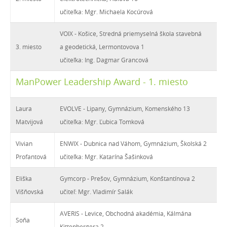
učiteľka: Mgr. Michaela Kocúrová
VOIX - Košice, Stredná priemyselná škola stavebná
3. miesto
a geodetická, Lermontovova 1
učiteľka: Ing. Dagmar Grancová
ManPower Leadership Award - 1. miesto
Laura
EVOLVE - Lipany, Gymnázium, Komenského 13
Matvijová
učiteľka: Mgr. Ľubica Tomková
Vivian
ENWIX - Dubnica nad Váhom, Gymnázium, Školská 2
Profantová
učiteľka: Mgr. Katarína Šašinková
Eliška
Gymcorp - Prešov, Gymnázium, Konštantínova 2
Višňovská
učiteľ: Mgr. Vladimír Salák
AVERIS - Levice, Obchodná akadémia, Kálmána
Soňa
Kittenbergera 2