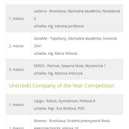
salterra - Bratislava, Obchodná akadémia, Nevädzová
1. miesto
3
učiteľka: Ing. Adriana Jurášková
GlowMe - Topoľčany, Obchodná akadémia, Inovecká
2. miesto
2041
učiteľka: Ing. Mária Vlčková
EMDO - Pezinok, Spojená škola, Myslenická 1
3. miesto
učiteľka: Ing. Martina Ančicová
Unicredit Company of the Year Competition
Lipigo - Košice, Gymnázium, Poštová 9
1. miesto
učiteľka: Mgr. Eva Wolfová, PhD.
Blooma - Bratislava, Stredná priemyselná škola
2. miesto
elektrotechnická, Hálova 16