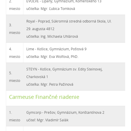
2.
EVOLVE - Lipany, Gymnázium, Komenského 13
miesto
učiteľka: Mgr. Ľubica Tomková
Royal - Poprad, Súkromná stredná odborná škola, Ul.
3.
29. augusta 4812
miesto
učiteľka: Ing. Michaela Uhlárová
4.
Lime - Košice, Gymnázium, Poštová 9
miesto
učiteľka: Mgr. Eva Wolfová, PhD.
STEYN - Košice, Gymnázium sv. Edity Steinovej,
5.
Charkovská 1
miesto
učiteľka: Mgr. Petra Pažinová
Carmeuse Finančné riadenie
1.
Gymcorp - Prešov, Gymnázium, Konštantínova 2
miesto
učiteľ: Mgr. Vladimír Salák