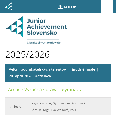
Prihlásiť
Súťaže a
príležitosti
2025/2026
Víťazi súťaží
Veľtrh podnikateľských talentov - národné finále |
28. apríl 2026 Bratislava
Accace Výročná správa - gymnáziá
Lipigo - Košice, Gymnázium, Poštová 9
1. miesto
učiteľka: Mgr. Eva Wolfová, PhD.