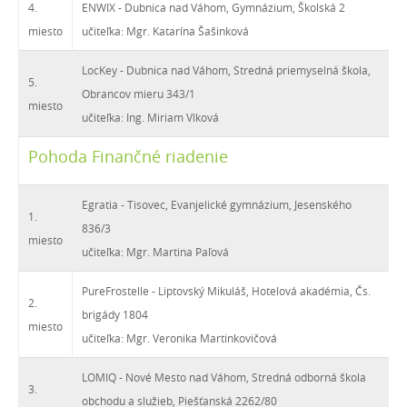
4.
ENWIX - Dubnica nad Váhom, Gymnázium, Školská 2
miesto
učiteľka: Mgr. Katarína Šašinková
LocKey - Dubnica nad Váhom, Stredná priemyselná škola,
5.
Obrancov mieru 343/1
miesto
učiteľka: Ing. Miriam Vlková
Pohoda Finančné riadenie
Egratia - Tisovec, Evanjelické gymnázium, Jesenského
1.
836/3
miesto
učiteľka: Mgr. Martina Paľová
PureFrostelle - Liptovský Mikuláš, Hotelová akadémia, Čs.
2.
brigády 1804
miesto
učiteľka: Mgr. Veronika Martinkovičová
LOMIQ - Nové Mesto nad Váhom, Stredná odborná škola
3.
obchodu a služieb, Piešťanská 2262/80