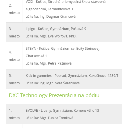
VOIX - Košice, Stredná priemyselná škola stavebná
2.
a geodetická, Lermontovova 1
miesto
učiteľka: Ing. Dagmar Grancová
3.
Lipigo - Košice, Gymnázium, Poštová 9
miesto
učiteľka: Mgr. Eva Wolfová, PhD.
STEYN - Košice, Gymnázium sv. Edity Steinovej,
4.
Charkovská 1
miesto
učiteľka: Mgr. Petra Pažinová
5.
Kick-in gummies - Poprad, Gymnázium, Kukučínova 4239/1
miesto
učiteľka: Ing. Mgr. Iveta Šatanková
DXC Technology Prezentácia na pódiu
1.
EVOLVE - Lipany, Gymnázium, Komenského 13
miesto
učiteľka: Mgr. Ľubica Tomková