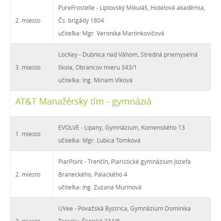
PureFrostelle - Liptovský Mikuláš, Hotelová akadémia,
2. miesto
Čs. brigády 1804
učiteľka: Mgr. Veronika Martinkovičová
LocKey - Dubnica nad Váhom, Stredná priemyselná
3. miesto
škola, Obrancov mieru 343/1
učiteľka: Ing. Miriam Vlková
AT&T Manažérsky tím - gymnáziá
EVOLVE - Lipany, Gymnázium, Komenského 13
1. miesto
učiteľka: Mgr. Ľubica Tomková
PiarPoint - Trenčín, Piaristické gymnázium Jozefa
2. miesto
Braneckého, Palackého 4
učiteľka: Ing. Zuzana Murínová
UVee - Považská Bystrica, Gymnázium Dominika