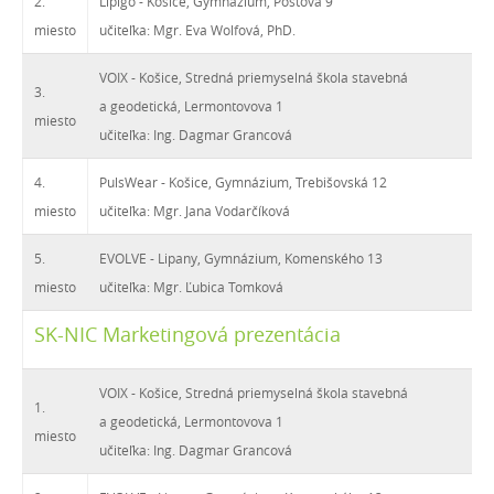
2.
Lipigo - Košice, Gymnázium, Poštová 9
miesto
učiteľka: Mgr. Eva Wolfová, PhD.
VOIX - Košice, Stredná priemyselná škola stavebná
3.
a geodetická, Lermontovova 1
miesto
učiteľka: Ing. Dagmar Grancová
4.
PulsWear - Košice, Gymnázium, Trebišovská 12
miesto
učiteľka: Mgr. Jana Vodarčíková
5.
EVOLVE - Lipany, Gymnázium, Komenského 13
miesto
učiteľka: Mgr. Ľubica Tomková
SK-NIC Marketingová prezentácia
VOIX - Košice, Stredná priemyselná škola stavebná
1.
a geodetická, Lermontovova 1
miesto
učiteľka: Ing. Dagmar Grancová