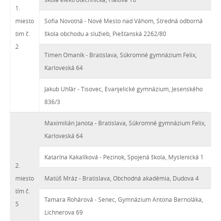
1.
miesto
Sofia Novotná - Nové Mesto nad Váhom, Stredná odborná
tim č.
škola obchodu a služieb, Piešťanská 2262/80
2
Timen Omaník - Bratislava, Súkromné gymnázium Felix,
Karloveská 64
Jakub Uhľár - Tisovec, Evanjelické gymnázium, Jesenského
836/3
Maximilián Janota - Bratislava, Súkromné gymnázium Felix,
Karloveská 64
Katarína Kakalíková - Pezinok, Spojená škola, Myslenická 1
2.
miesto
Matúš Mráz - Bratislava, Obchodná akadémia, Dudova 4
tím č.
Tamara Rohárová - Senec, Gymnázium Antona Bernoláka,
5
Lichnerova 69