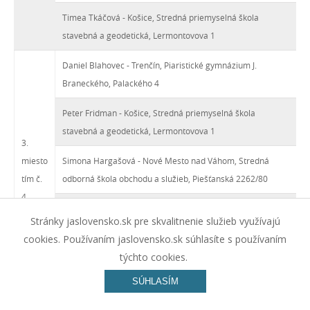
Timea Tkáčová - Košice, Stredná priemyselná škola
stavebná a geodetická, Lermontovova 1
Daniel Blahovec - Trenčín, Piaristické gymnázium J.
Braneckého, Palackého 4
Peter Fridman - Košice, Stredná priemyselná škola
stavebná a geodetická, Lermontovova 1
3.
miesto
Simona Hargašová - Nové Mesto nad Váhom, Stredná
tím č.
odborná škola obchodu a služieb, Piešťanská 2262/80
4
Vanesa Kadlečková - Bratislava, Obchodná akadémia,
Stránky jaslovensko.sk pre skvalitnenie služieb využívajú
Nevädzová 3
cookies. Používaním jaslovensko.sk súhlasíte s používaním
Natália Krekáčová - Považská Bystrica, Gymnázium
týchto cookies.
Dominika Tatarku, Školská 234/8
SÚHLASÍM