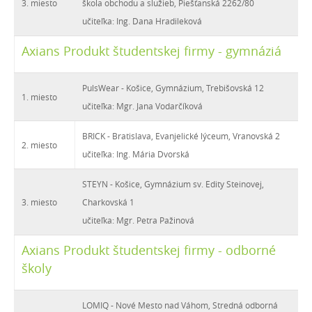
3. miesto
škola obchodu a služieb, Piešťanská 2262/80
učiteľka: Ing. Dana Hradileková
Axians Produkt študentskej firmy - gymnáziá
PulsWear - Košice, Gymnázium, Trebišovská 12
1. miesto
učiteľka: Mgr. Jana Vodarčíková
BRICK - Bratislava, Evanjelické lýceum, Vranovská 2
2. miesto
učiteľka: Ing. Mária Dvorská
STEYN - Košice, Gymnázium sv. Edity Steinovej,
3. miesto
Charkovská 1
učiteľka: Mgr. Petra Pažinová
Axians Produkt študentskej firmy - odborné
školy
LOMIQ - Nové Mesto nad Váhom, Stredná odborná