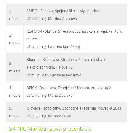
1.
EMDO - Pezinok, Spojená škola, Myslenická 1
miesto
učiteľka: Ing. Martina Ančicová
RE-FORM - Skalica, Stredná odborná škola strojnícka, Pplk.
2.
Pľjušťa 29
miesto
učiteľka: Ing. Katarína Korčáková
Blooma - Bratislava, Stredná priemyselná škola
3.
elektrotechnická, Hálova 16
miesto
učiteľka: Mgr. Michaela Kocúrová
4.
BRICK - Bratislava, Evanjelické lýceum, Vranovská 2
miesto
učiteľka: Ing. Mária Dvorská
5.
GlowMe - Topoľčany, Obchodná akadémia, Inovecká 2041
miesto
učiteľka: Ing. Mária Vlčková
SK-NIC Marketingová prezentácia