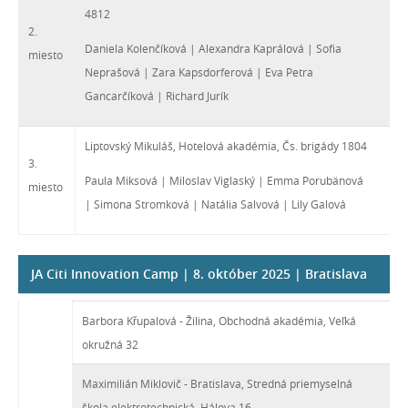
4812
2.
Daniela Kolenčíková | Alexandra Kaprálová | Sofia
miesto
Neprašová | Zara Kapsdorferová | Eva Petra
Gancarčíková | Richard Jurík
Liptovský Mikuláš, Hotelová akadémia, Čs. brigády 1804
3.
Paula Miksová | Miloslav Viglaský | Emma Porubänová
miesto
| Simona Stromková | Natália Salvová | Lily Galová
JA Citi Innovation Camp | 8. október 2025 | Bratislava
Barbora Křupalová - Žilina, Obchodná akadémia, Veľká
okružná 32
Maximilián Miklovič - Bratislava, Stredná priemyselná
škola elektrotechnická, Hálova 16