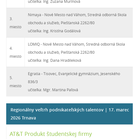
učiteľka: Ing. Zuzana Murínová
Nimaya - Nové Mesto nad Váhom, Stredná odborná škola
3.
obchodu a služieb, Piešťanská 2262/80
miesto
učiteľka: Ing. Kristína Godálová
LOMIQ - Nové Mesto nad Váhom, Stredná odborná škola
4.
obchodu a služieb, Piešťanská 2262/80
miesto
učiteľka: Ing. Dana Hradileková
Egratia - Tisovec, Evanjelické gymnázium, Jesenského
5.
836/3
miesto
učiteľka: Mgr. Martina Paľová
Regionálny veľtrh podnikateľských talentov | 17. marec
2026 Trnava
AT&T Produkt študentskej firmy