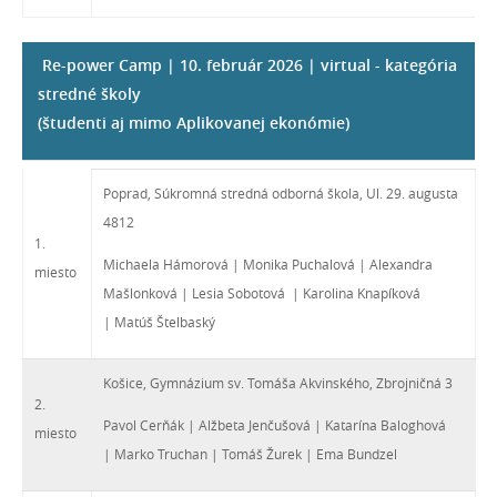
Re-power Camp | 10. február 2026 | virtual - kategória
stredné školy
(študenti aj mimo Aplikovanej ekonómie)
Poprad, Súkromná stredná odborná škola, Ul. 29. augusta
4812
1.
Michaela Hámorová | Monika Puchalová | Alexandra
miesto
Mašlonková | Lesia Sobotová | Karolina Knapíková
| Matúš Štelbaský
Košice, Gymnázium sv. Tomáša Akvinského, Zbrojničná 3
2.
Pavol Cerňák | Alžbeta Jenčušová | Katarína Baloghová
miesto
| Marko Truchan | Tomáš Žurek | Ema Bundzel