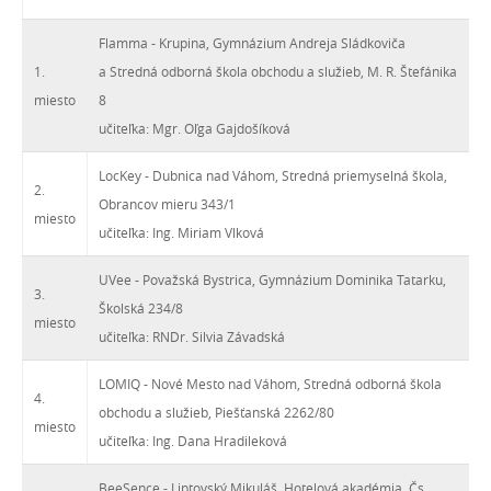
Flamma - Krupina, Gymnázium Andreja Sládkoviča
1.
a Stredná odborná škola obchodu a služieb, M. R. Štefánika
miesto
8
učiteľka: Mgr. Oľga Gajdošíková
LocKey - Dubnica nad Váhom, Stredná priemyselná škola,
2.
Obrancov mieru 343/1
miesto
učiteľka: Ing. Miriam Vlková
UVee - Považská Bystrica, Gymnázium Dominika Tatarku,
3.
Školská 234/8
miesto
učiteľka: RNDr. Silvia Závadská
LOMIQ - Nové Mesto nad Váhom, Stredná odborná škola
4.
obchodu a služieb, Piešťanská 2262/80
miesto
učiteľka: Ing. Dana Hradileková
BeeSence - Liptovský Mikuláš, Hotelová akadémia, Čs.