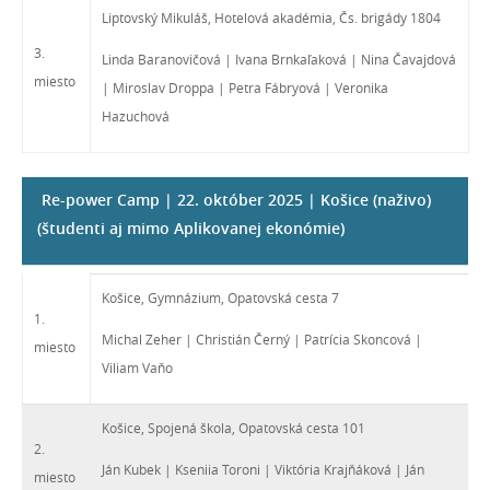
Liptovský Mikuláš, Hotelová akadémia, Čs. brigády 1804
3.
Linda Baranovičová | Ivana Brnkaľaková | Nina Čavajdová
miesto
| Miroslav Droppa | Petra Fábryová | Veronika
Hazuchová
Re-power Camp | 22. október 2025 | Košice (naživo)
(študenti aj mimo Aplikovanej ekonómie)
Košice, Gymnázium, Opatovská cesta 7
1.
Michal Zeher | Christián Černý | Patrícia Skoncová |
miesto
Viliam Vaňo
Košice, Spojená škola, Opatovská cesta 101
2.
Ján Kubek | Kseniia Toroni | Viktória Krajňáková | Ján
miesto