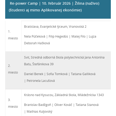
Re-power Camp | 10. február 2026 | Žilina (naživo)
(študenti aj mimo Aplikovanej ekonómie)
Bratislava, Evanjelické lýceum, Vranovská 2
1.
Nela Púčeková | Filip Hegedüs | Matej Filo | Lujza
miesto
Deborah Hašková
Svit, Stredná odborná škola polytechnická Jana Antonína
Baťu, Štefánikova 39
2.
miesto
Daniel Benek | Sofia Tomková | Tatiana Galliková
| Petronela Lacušová
Krásno nad Kysucou, Základná škola, Mládežnícka 1343
3.
Branislav Badžgoň | Oliver Kováč | Tatiana Stanová
miesto
| Mathias Kuljovský