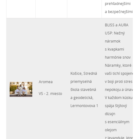
prehľadnejšími
a bezpečnejšími.
BLISS a AURA
USP: Nežný
náramok
s kvapkami
harmónie snov
Náramky, ktoré sú
Košice, Stredná
vaši tichí spojenci
priemyselná
v boji proti stresu,
Aromea
škola stavebná
nepokoju a únave.
VS - 2. miesto
a geodetická,
V každom kúsku sa
Lermontovova 1
spája štýlový
dizajn
s esenciálnym
olejom
z levandule, ktorý