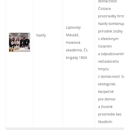
domácnosti
Čistiace
prostriedky firmy
Natify kombinujú
Liptovský
prírodné zložky
Mikuláš,
Natify
s efektívnym
Hotelová
čistením
akadémia, Čs.
a odpudzovaním
brigády 1804
nežiadúceho
hmyzu
z domácností. Sú
ekologické,
bezpečné
pre domov
a životné
prostredie bez
škodlivín.