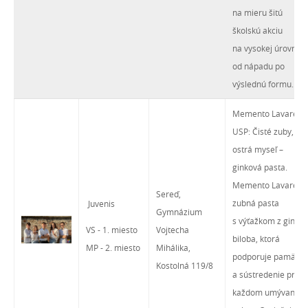
na mieru šitú
školskú akciu
na vysokej úrovni
od nápadu po
výslednú formu.
Memento Lavare
USP: Čisté zuby,
ostrá myseľ –
ginková pasta.
Memento Lavare –
Sereď,
zubná pasta
Juvenis
Gymnázium
s výťažkom z ginka
VS - 1. miesto
Vojtecha
biloba, ktorá
MP - 2. miesto
Mihálika,
podporuje pamäť
Kostolná 119/8
a sústredenie pri
každom umývaní