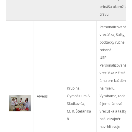
prináša okamžitú
úľavu.
Personalizované
vrecúška, šálky,
podtácky ručne
robené
USP:
Personalizované
vrecúška z čistého
ľanu pre každého
Krupina,
na mieru.
Gymnázium A.
Vyrábame, teda
Alveus
Sládkoviča,
šijeme ľanové
M. R. Štefánika
vrecúška a tašky,
8
naši dizajnéri
navrhli svoje