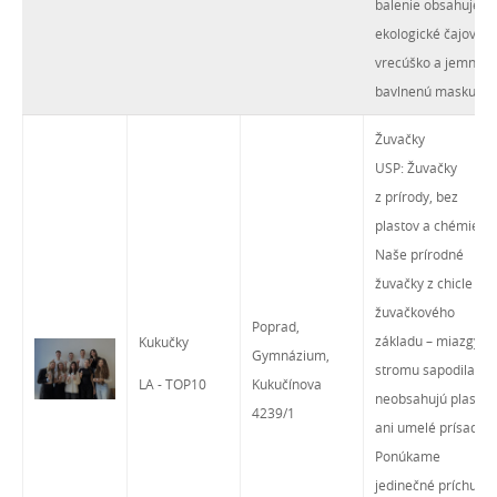
balenie obsahuje
ekologické čajové
vrecúško a jemnú
bavlnenú masku.
Žuvačky
USP: Žuvačky
z prírody, bez
plastov a chémie
Naše prírodné
žuvačky z chicle
žuvačkového
Poprad,
základu – miazgy
Kukučky
Gymnázium,
stromu sapodila –
LA - TOP10
Kukučínova
neobsahujú plasty
4239/1
ani umelé prísady.
Ponúkame
jedinečné príchute