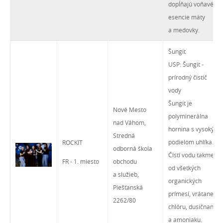
dopĺňajú voňavé
esencie mäty
a medovky.
Šungit
USP: Šungit -
prírodný čistič
vody
Šungit je
Nové Mesto
polyminerálna
nad Váhom,
hornina s vysokým
Stredná
podielom uhlíka.
ROCKIT
odborná škola
Čistí vodu takmer
FR - 1. miesto
obchodu
od všetkých
a služieb,
organických
Piešťanská
prímesí, vrátane
2262/80
chlóru, dusičnanov
a amoniaku.