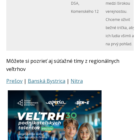
DSA,
medzi širokou
Komenského 12
verejnosťou.
Chceme oživiť
bežné trička, aby si
ich ľudia všimli aj
na prvý pohľad.
Môžete si pozrieť aj súťažné tímy z regionálnych
veľtrhov
Prešov
|
Banská Bystrica
|
Nitra