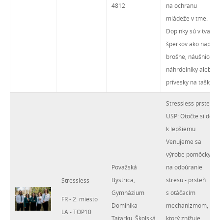
4812
na ochranu
mládeže v tme.
Doplnky sú v tvare
šperkov ako napr.
brošne, náušnice,
náhrdelníky alebo
prívesky na tašky.
Stressless prsteň
USP: Otočte si deň
k lepšiemu
Venujeme sa
výrobe pomôcky
Považská
na odbúranie
Bystrica,
stresu - prsteň
Stressless
Gymnázium
s otáčacím
FR - 2. miesto
Dominika
mechanizmom,
LA - TOP10
Tatarku, Školská
ktorý znižuje