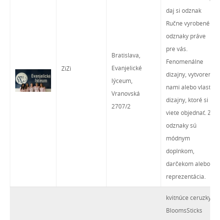
daj si odznak
Ručne vyrobené
odznaky práve
pre vás.
Bratislava,
Fenomenálne
Evanjelické
ZiZi
dizajny, vytvorené
lýceum,
nami alebo vlastné
Vranovská
dizajny, ktoré si
2707/2
viete objednať. ZiZi
odznaky sú
módnym
doplnkom,
darčekom alebo
reprezentácia.
kvitnúce ceruzky
BloomsSticks