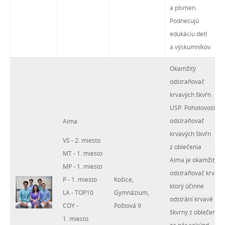
a písmen.
Podnecujú
edukáciu detí
a výskumníkov.
Okamžitý
odstraňovač
krvavých škvŕn
USP: Pohotovostný
odstraňovač
Aima
krvavých škvŕn
VS - 2. miesto
z oblečenia
MT - 1. miesto
Aima je okamžitý
MP - 1. miesto
odstraňovač krvi,
P - 1. miesto
Košice,
ktorý účinne
LA - TOP10
Gymnázium,
odstráni krvavé
COY -
Poštová 9
škvrny z oblečenia
1. miesto