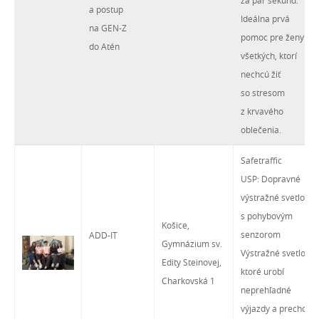
za pár sekúnd.
a postup
Ideálna prvá
na GEN-Z
pomoc pre ženy aj
do Atén
všetkých, ktorí
nechcú žiť
so stresom
z krvavého
oblečenia.
Safetraffic
USP: Dopravné
výstražné svetlo
s pohybovým
Košice,
senzorom
ADD-IT
Gymnázium sv.
Výstražné svetlo,
Edity Steinovej,
ktoré urobí
Charkovská 1
neprehľadné
výjazdy a prechody