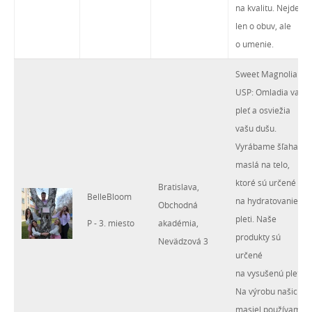
na kvalitu. Nejde
len o obuv, ale
o umenie.
Sweet Magnolia
USP: Omladia vašu
pleť a osviežia
vašu dušu.
Vyrábame šľahané
maslá na telo,
ktoré sú určené
Bratislava,
BelleBloom
na hydratovanie
Obchodná
pleti. Naše
P - 3. miesto
akadémia,
produkty sú
Nevädzová 3
určené
na vysušenú pleť.
Na výrobu našich
masiel používame