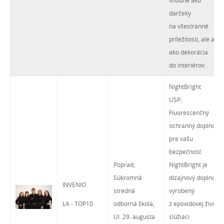
vhodné ako
darčeky
na všestranné
príležitosti, ale aj
ako dekorácia
do interiérov.
NightBright
USP:
Fluorescenčný
ochranný doplnok
pre vašu
bezpečnosť
Poprad,
NightBright je
Súkromná
dizajnový doplnok,
INVENIO
stredná
vyrobený
LA - TOP10
odborná škola,
z epoxidovej živice,
Ul. 29. augusta
slúžiaci