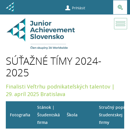
Prihlásiť
Súťaže a
príležitosti
SÚŤAŽNÉ TÍMY 2024-
Veľtrh
2025
podnikateľský
talentov
Finalisti Veľtrhu podnikateľských talentov |
29. apríl 2025 Bratislava
Súťažné
tímy
Stánok |
Stručný popis
Fotografia
Študentská
Škola
študentskej
Súťažné
firma
firmy
tímy 2024-