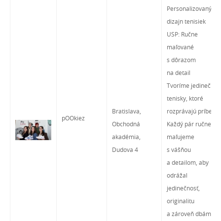
Personalizovaný
dizajn tenisiek
USP: Ručne
maľované
s dôrazom
na detail
Tvoríme jedinečné
tenisky, ktoré
Bratislava,
rozprávajú príbeh.
pOOkiez
Obchodná
Každý pár ručne
akadémia,
maľujeme
Dudova 4
s vášňou
a detailom, aby
odrážal
jedinečnosť,
originalitu
a zároveň dbáme