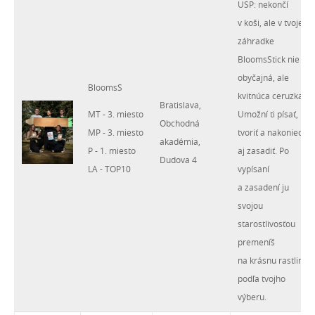
USP: nekončí
v koši, ale v tvojej
záhradke
BloomsStick nie je
obyčajná, ale
BloomsS
kvitnúca ceruzka.
Bratislava,
MT - 3. miesto
Umožní ti písať,
Obchodná
MP - 3. miesto
tvoriť a nakoniec ju
akadémia,
P - 1. miesto
aj zasadiť. Po
Dudova 4
LA - TOP10
vypísaní
a zasadení ju
svojou
starostlivosťou
premeníš
na krásnu rastlinku
podľa tvojho
výberu.