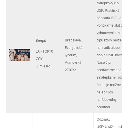
Nálepkový čip
USP: Praktická
náhrada ISIC kariet
Ponúkame službu
vyhotovenia micro
Bratislava,
čipu ktorý môže
Beepit
Evanjelické
nahradiť alebo
LA - TOP10
lýceum,
doplniť ISIC karty.
COY -
Vranovská
Naše čipi
3. miesto
2707/2
predávame spolu
s nálepkami, vďaka
čomu je možné
nalepiť ich
na ľubovoľný
predmet.
Odznaky
USP: Ukáž kto si,