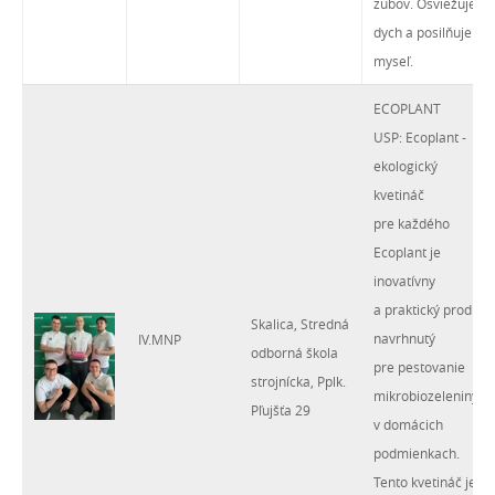
zubov. Osviežuje
dych a posilňuje
myseľ.
ECOPLANT
USP: Ecoplant -
ekologický
kvetináč
pre každého
Ecoplant je
inovatívny
a praktický produkt
Skalica, Stredná
navrhnutý
IV.MNP
odborná škola
pre pestovanie
strojnícka, Pplk.
mikrobiozeleniny
Pľujšťa 29
v domácich
podmienkach.
Tento kvetináč je