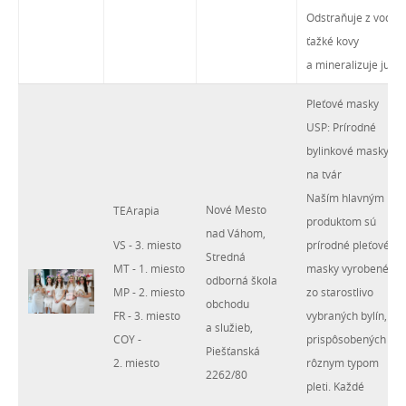
Odstraňuje z vody
ťažké kovy
a mineralizuje ju.
Pleťové masky
USP: Prírodné
bylinkové masky
na tvár
Naším hlavným
Nové Mesto
TEArapia
produktom sú
nad Váhom,
VS - 3. miesto
prírodné pleťové
Stredná
MT - 1. miesto
masky vyrobené
odborná škola
MP - 2. miesto
zo starostlivo
obchodu
FR - 3. miesto
vybraných bylín,
a služieb,
COY -
prispôsobených
Piešťanská
2. miesto
rôznym typom
2262/80
pleti. Každé