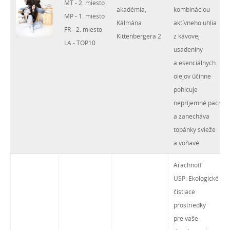
MT - 2. miesto
akadémia,
kombináciou
MP - 1. miesto
Kálmána
aktívneho uhlia
FR - 2. miesto
Kittenbergera 2
z kávovej
LA - TOP10
usadeniny
a esenciálnych
olejov účinne
pohlcuje
nepríjemné pachy
a zanecháva
topánky svieže
a voňavé
Arachnoff
USP: Ekologické
čistiace
prostriedky
pre vaše