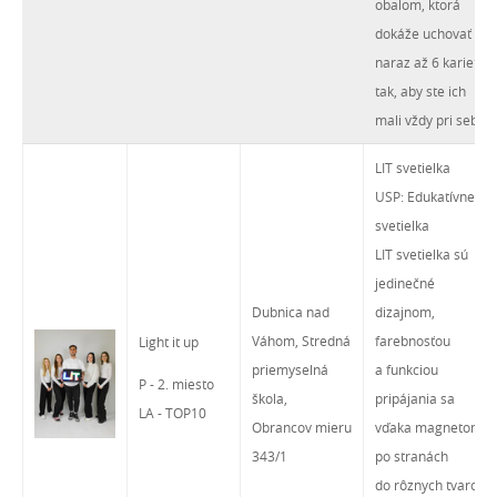
obalom, ktorá
dokáže uchovať
naraz až 6 kariet
tak, aby ste ich
mali vždy pri sebe!
LIT svetielka
USP: Edukatívne
svetielka
LIT svetielka sú
jedinečné
Dubnica nad
dizajnom,
Váhom, Stredná
farebnosťou
Light it up
priemyselná
a funkciou
P - 2. miesto
škola,
pripájania sa
LA - TOP10
Obrancov mieru
vďaka magnetom
343/1
po stranách
do rôznych tvarov