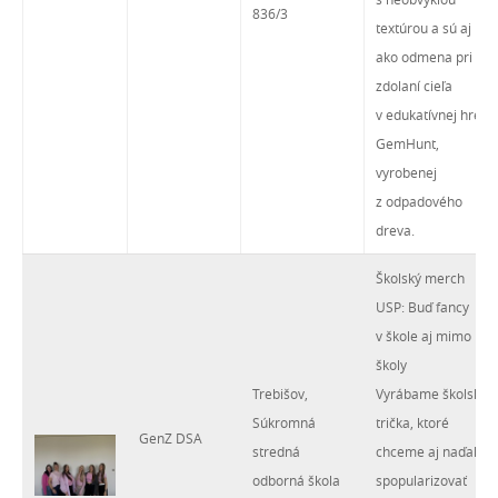
836/3
textúrou a sú aj
ako odmena pri
zdolaní cieľa
v edukatívnej hre
GemHunt,
vyrobenej
z odpadového
dreva.
Školský merch
USP: Buď fancy
v škole aj mimo
školy
Trebišov,
Vyrábame školské
Súkromná
trička, ktoré
GenZ DSA
stredná
chceme aj naďalej
odborná škola
spopularizovať