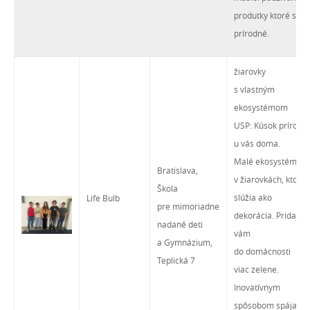
produtky ktoré sú
prírodné.
žiarovky
s vlastným
ekosystémom
USP: Kúsok prírody
u vás doma.
Malé ekosystémy
Bratislava,
v žiarovkách, ktoré
Škola
slúžia ako
Life Bulb
pre mimoriadne
dekorácia. Pridajú
nadané deti
vám
a Gymnázium,
do domácnosti
Teplická 7
viac zelene.
Inovatívnym
spôsobom spájajú