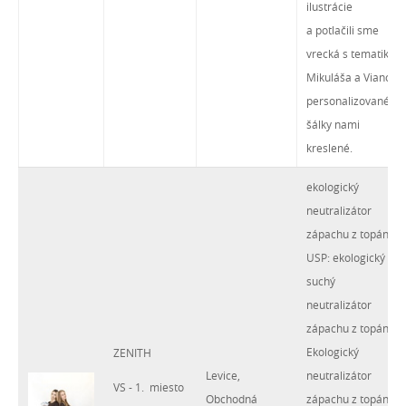
ilustrácie
a potlačili sme
vrecká s tematikou
Mikuláša a Vianoc,
personalizované
šálky nami
kreslené.
ekologický
neutralizátor
zápachu z topánok
USP: ekologický
suchý
neutralizátor
zápachu z topánok
Ekologický
ZENITH
Levice,
neutralizátor
VS - 1. miesto
Obchodná
zápachu z topánok