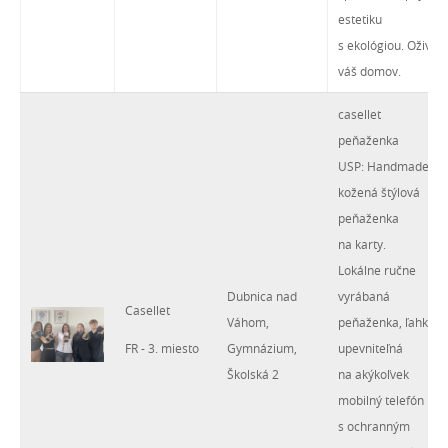
estetiku
s ekológiou. Oživia
váš domov.
casellet
peňaženka
USP: Handmade
kožená štýlová
peňaženka
na karty.
Lokálne ručne
Dubnica nad
vyrábaná
Casellet
Váhom,
peňaženka, ľahko
FR - 3. miesto
Gymnázium,
upevniteľná
Školská 2
na akýkoľvek
mobilný telefón
s ochranným