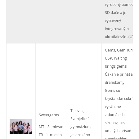
vyrobený pomocou
3D tlače a je
vybavený
integrovaným
ultrafialovým (UV)
Gems, GemHunt
USP: Waiting
brings gems!
Čakanie prináša
drahokamy!
Gems sú
kryštalické cukríky
vyrábané
Tisovec,
z domácich
Sweetgems
Evanjelické
sirupov, bez
MT - 3. miesto
gymnázium,
umelých prísad
FR - 1. miesto
Jesenského
s neobvyklou