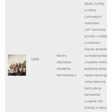
Mydlá, sviečky
a rollery
z prírodných
materiálov
USP: Harmónia
prírody v mydlách
a sviečkach.
Hlavné produkty
Martin,
sú mydlá vyrábané
EJ&BI
Obchodná
z kozieho mlieka.
akadémia,
Jedinečný dizajn
Bernolákova 2
mydiel dotvárajú
ručne zbierané
byliny ako je
harmanček
a lupene ruží.
Sviečky a rollery