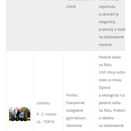
234/8
nepohodu
a zároveň je
elegantný,
praktický a vhodný
na každodenné
nosenie.
Pletená taška
na fľašu
USP: Pitný režim
stále so mnou
Štýlová
Prešov,
a ekologická ručne
Evanjelické
pletená taška
somnou
kolegiálne
na fľašu. Praktická
P - 2. miesto
gymnázium,
a ideálna
LA - TOP10
Námestie
na každodenné