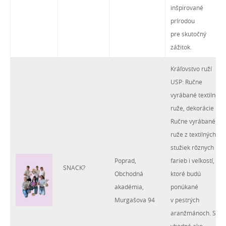
inšpirované
prírodou
pre skutočný
zážitok.
Kráľovstvo ruží
USP: Ručne
vyrábané textilné
ruže, dekorácie
Ručne vyrábané
ruže z textilných
stužiek rôznych
Poprad,
farieb i veľkostí,
SNACK?
Obchodná
ktoré budú
akadémia,
ponúkané
Murgašova 94
v pestrých
aranžmánoch. Sú