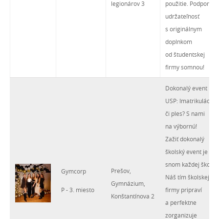
legionárov 3
použitie. Podporte
udržateľnosť
s originálnym
doplnkom
od študentskej
firmy somnou!
Dokonalý event
USP: Imatrikulácia
či ples? S nami
na výbornú!
Zažiť dokonalý
školský event je
snom každej školy.
Prešov,
Gymcorp
Náš tím školskej
Gymnázium,
P - 3. miesto
firmy pripraví
Konštantínova 2
a perfektne
zorganizuje