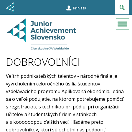
Prihlásiť
Súťaže a
príležitosti
DOBROVOĽNÍCI
Veľtrh
podnikateľský
Veľtrh podnikateľských talentov - národné finále je
talentov
vyvrcholením celoročného úsilia študentov
vzdelávacieho programu Aplikovaná ekonómia. Jedná
Dobrovoľníci
sa o veľké podujatie, na ktorom potrebujeme pomôcť
s registráciou, s technikou pri pódiu, pri organizácii
učiteľov a študentských firiem v stánkoch
a s koooooopou ďalších vecí. Hľadáme preto
dobrovoľníkov, ktorí sú ochotní nás podporiť