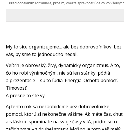
Pred odoslaním formulára, prosím, overte správnosť údajov vo všetkých 
My to síce organizujeme… ale bez dobrovoľníkov, bez
vás, by sme to jednoducho nedali.
Veľtrh je obrovský, živý, dynamický organizmus. A to,
čo ho robí výnimočným, nie sú len stánky, pódiá
a prezentácie – sú to ľudia. Energia. Ochota pomôcť.
Tímovosť.
A presne to ste vy.
Aj tento rok sa nezaobídeme bez dobrovoľníckej
pomoci, ktorú si nekonečne vážime. Ak máte čas, chuť
a s láskou spomínate na svoje časy v JA, príďte si to
zažiť znova – z druhej strany. Možno je toto váš malý