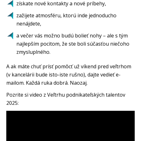
získate nové kontakty a nové príbehy,
zažijete atmosféru, ktorú inde jednoducho
nenájdete,
a večer vás možno budú bolieť nohy – ale s tým
najlepším pocitom, že ste boli súčasťou niečoho
zmysluplného.
A ak máte chuť prísť pomôcť už víkend pred veľtrhom
(v kancelárii bude isto-iste rušno), dajte vedieť e-
mailom. Každá ruka dobrá. Naozaj.
Pozrite si video z Veľtrhu podnikateľských talentov
2025: