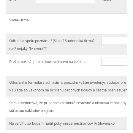
Škola/Firma:
Odkiaľ sa spolu poznáme? (škola? študentská firma?
rok? nejaký "JA event"?)
Prečo máš záujem o dobrovoľníctvo na veľtrhu:
Odoslaním formulára súhlasím s použitím vyššie uvedených údajov pre úče
v súlade so Zákonom na ochranu osobných údajov a čestne prehlasujem, že
Som si vedomý/á, že prípadné vzniknuté cestovné a ubytovacie náklady nie j
súčasťou nákladov projektu.
Na veľtrhu sa budem riadiť pokynmi zamestnancov JA Slovensko.