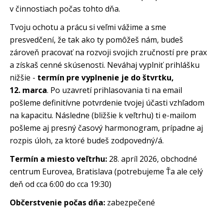
v činnostiach počas tohto dňa.
Tvoju ochotu a prácu si veľmi vážime a sme
presvedčení, že tak ako ty pomôžeš nám, budeš
zároveň pracovať na rozvoji svojich zručností pre prax
a získaš cenné skúsenosti. Neváhaj vyplniť prihlášku
nižšie -
termín pre vyplnenie je do štvrtku,
12. marca
. Po uzavretí prihlasovania ti na email
pošleme definitívne potvrdenie tvojej účasti vzhľadom
na kapacitu. Následne (bližšie k veľtrhu) ti e-mailom
pošleme aj presný časový harmonogram, prípadne aj
rozpis úloh, za ktoré budeš zodpovedný/á.
Termín a miesto veľtrhu:
28. apríl 2026, obchodné
centrum Eurovea, Bratislava (potrebujeme Ťa ale celý
deň od cca 6:00 do cca 19:30)
Občerstvenie počas dňa:
zabezpečené