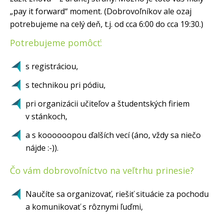
„pay it forward“ moment. (Dobrovoľníkov ale ozaj
potrebujeme na celý deň, t.j. od cca 6:00 do cca 19:30.)
Potrebujeme pomôcť:
s registráciou,
s technikou pri pódiu,
pri organizácii učiteľov a študentských firiem
v stánkoch,
a s koooooopou ďalších vecí (áno, vždy sa niečo
nájde :-)).
Čo vám dobrovoľníctvo na veľtrhu prinesie?
Naučíte sa organizovať, riešiť situácie za pochodu
a komunikovať s rôznymi ľuďmi,