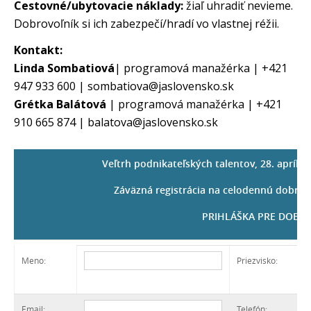
Cestovné/ubytovacie náklady:
žiaľ uhradiť nevieme.
Dobrovoľník si ich zabezpečí/hradí vo vlastnej réžii.
Kontakt:
Linda Sombatiová
| programová manažérka | +421
947 933 600 | sombatiova@jaslovensko.sk
Grétka Balátová
| programová manažérka | +421
910 665 874 | balatova@jaslovensko.sk
Veľtrh podnikateľských talentov, 28. apríl 
Záväzná registrácia na celodennú dobrov
PRIHLÁŠKA PRE DOBR
Meno:
Priezvisko:
Email:
Telefón: