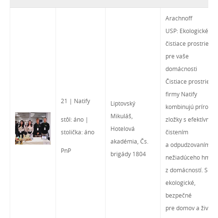
Arachnoff
USP: Ekologické
čistiace prostriedky
pre vaše
domácnosti
Čistiace prostriedk
firmy Natify
21 | Natify
Liptovský
kombinujú prírodn
Mikuláš,
stôl: áno |
zložky s efektívnym
Hotelová
stolička: áno
čistením
akadémia, Čs.
a odpudzovaním
PnP
brigády 1804
nežiadúceho hmyz
z domácností. Sú
ekologické,
bezpečné
pre domov a životn