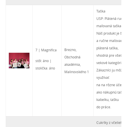
Taška
USP: Plátená ručne
maľovaná taška
Náš produkt je šitá
a ručne maľovaná
plátená taška,
Brezno,
7 | Magnifica
vhodná pre všetky
Obchodná
stôl: áno |
vekové kategórie.
akadémia,
stolička: áno
Zákazníci ju môžu
Malinovského 1
využívať
na na rôzne účely -
ako nákupnú tašku,
kabelku, tašku
do práce.
Cukríky z včelieho