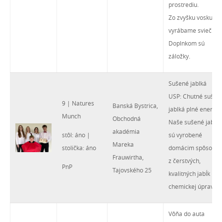
prostrediu.
Zo zvyšku vosku
vyrábame sviečky.
Doplnkom sú
záložky.
Sušené jablká
USP: Chutné sušen
9 | Natures
Banská Bystrica,
jablká plné energie
Munch
Obchodná
Naše sušené jablká
akadémia
stôl: áno |
sú vyrobené
Mareka
stolička: áno
domácim spôsobo
Frauwirtha,
z čerstvých,
PnP
Tajovského 25
kvalitných jabĺk bez
chemickej úpravy.
Vôňa do auta