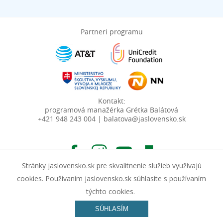
Partneri programu
Kontakt:
programová manažérka Grétka Balátová
+421 948 243 004 | balatova@jaslovensko.sk
Stránky jaslovensko.sk pre skvalitnenie služieb využívajú
cookies. Používaním jaslovensko.sk súhlasíte s používaním
týchto cookies.
© Junior Achievement Slovensko, n.o. | Vyrobila spoločnosť
SÚHLASÍM
InterWay, a. s.