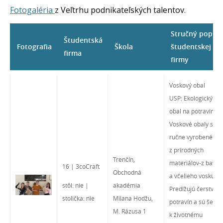
2025
Fotogaléria
z Veľtrhu podnikateľských talentov.
Banská
Bystrica -
Stručný popis
Študentská
25. 3. 2025
Fotografia
Škola
študentskej
firma
firmy
Voskový obal
USP: Ekologický
obal na potraviny
Voskové obaly sú
ručne vyrobené
z prírodných
Trenčín,
materiálov-z bavln
16 | 3coCraft
Obchodná
a včelieho vosku.
stôl: nie |
akadémia
Predlžujú čerstvosť
stolička: nie
Milana Hodžu,
potravín a sú šetrn
M. Rázusa 1
k životnému