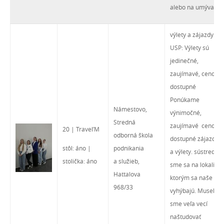
alebo na umývanie.
výlety a zájazdy
USP: Výlety sú
jedinečné,
zaujímavé, cenovo
dostupné
Ponúkame
Námestovo,
výnimočné,
Stredná
zaujímavé cenovo
20 | Travel’M
odborná škola
dostupné zájazdy
stôl: áno |
podnikania
a výlety. sústredili
stolička: áno
a služieb,
sme sa na lokality,
Hattalova
ktorým sa naše CK
968/33
vyhýbajú. Museli
sme veľa vecí
naštudovať