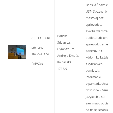
Banská Štiavnica
USP: Spoznaj bližši
mesto aj bez
sprievodcu.
Tvorba webstránky
Banská
audioturstického
8 | LEXPLORE
Štiavnica,
sprievodcu a tiež
stôl: áno |
Gymnázium
banerov s QR
stolička: áno
Andreja Kmeťa,
kódom ku každej
Kolpašská
PnP/CoY
z vybraných
1738/9
pamiatok.
Informácie
o pamiatkach sú
dostupné v ôsmych
jazykoch a sú
zaujímavo popísan
na našej stránke