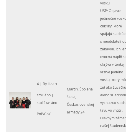
vosku
USP: Objavte
jedinečné voskové
cukríky, ktoré
spájajú sladkú chuť
s neodolateľnou
zábavou. Ich jemná
ovocná náplň sa
ukrýva v tenkej
vrstve jedlého
vosku, ktorý môžeš
4 | By Heart
žuť ako žuvačku
Martin, Špojená
stôl: áno |
alebo si jednoduch
škola,
stolička: áno
vychutnať sladkú
Československej
ťavu vo vnútri.
armády 24
PnP/CoY
Hlavným zámerom
našej študentskej