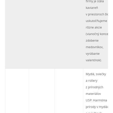
firmy je stála
kaviareň
v priestoroch školy,
uskutočňujeme
rôzne akcie
(vianočný koncert,
zdobenie
medovníkov,
vyrábanie
valentínok).
Mydlá, sviečky
a rollery
z prírodných
materiálov
USP: Harmónia
prírody v mydlách