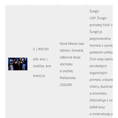
Šungit
USP: Šungit -
prírodný čistič vody
Šungit je
polyminerálna
Nové Mesto nad
hornina s vysokým
3 | ROCKIT
Váhom, Stredná
podielom uhlíka.
odborná škola
stôl: áno |
Čistí vodu takmer
obchodu
stolička: áno
od všetkých
a služieb,
organických
PnP/CoY
Piešťanská
prímesí, vrátane
2262/80
chlóru, dusičnanov
a amoniaku.
Odstraňuje z vody
ťažké kovy
a mineralizuje ju.