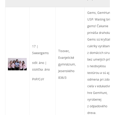
Gems, GemHunt
USP: Waiting bring
gems! Čakanie
prináša drahokamy
Gems sú kryštalick
cukríky vyrábané
17 |
Tisovec,
z domácich sirupov
Sweetgems
Evanjelické
bez umelých prísad
stôl: áno |
gymnázium,
s neobvyklou
stolička: áno
Jesenského
textúrou a sú aj ak
836/3
PnP/CoY
odmena pri zdolaní
cieľa v edukatívnej
hre GemHunt,
vyrobenej
z odpadového
dreva.