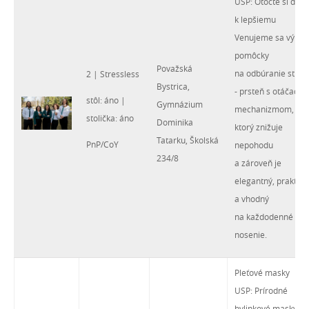
USP: Otočte si deň
k lepšiemu
Venujeme sa výrob
pomôcky
Považská
na odbúranie stres
2 | Stressless
Bystrica,
- prsteň s otáčacím
stôl: áno |
Gymnázium
mechanizmom,
stolička: áno
Dominika
ktorý znižuje
Tatarku, Školská
PnP/CoY
nepohodu
234/8
a zároveň je
elegantný, praktick
a vhodný
na každodenné
nosenie.
Pleťové masky
USP: Prírodné
bylinkové masky