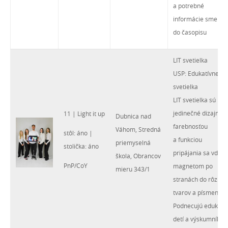
a potrebné
informácie sme dal
do časopisu
LIT svetielka
USP: Edukatívne
svetielka
LIT svetielka sú
jedinečné dizajnom
11 | Light it up
Dubnica nad
farebnosťou
Váhom, Stredná
stôl: áno |
a funkciou
priemyselná
stolička: áno
pripájania sa vďaka
škola, Obrancov
PnP/CoY
magnetom po
mieru 343/1
stranách do rôznyc
tvarov a písmen.
Podnecujú edukáci
detí a výskumníkov.