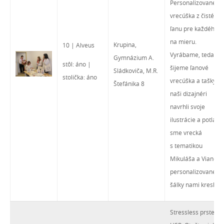
Personalizované
vrecúška z čistého
ľanu pre každého
na mieru.
Krupina,
10 | Alveus
Vyrábame, teda
Gymnázium A.
stôl: áno |
šijeme ľanové
Sládkoviča, M.R.
stolička: áno
vrecúška a tašky,
Štefánika 8
naši dizajnéri
navrhli svoje
ilustrácie a potlačili
sme vrecká
s tematikou
Mikuláša a Vianoc,
personalizované
šálky nami kreslené
Stressless prsteň