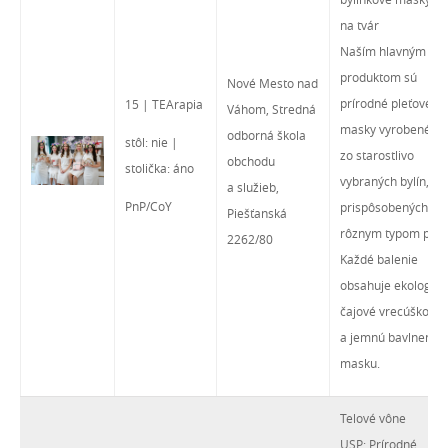
na tvár
Naším hlavným
produktom sú
Nové Mesto nad
prírodné pleťové
15 | TEArapia
Váhom, Stredná
masky vyrobené
odborná škola
stôl: nie |
zo starostlivo
obchodu
stolička: áno
vybraných bylín,
a služieb,
PnP/CoY
prispôsobených
Piešťanská
rôznym typom pleti
2262/80
Každé balenie
obsahuje ekologick
čajové vrecúško
a jemnú bavlnenú
masku.
Telové vône
USP: Prírodné