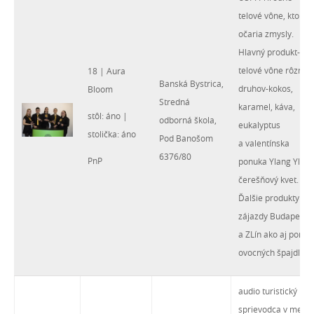
telové vône, ktoré
očaria zmysly.
Hlavný produkt-
telové vône rôznyc
18 | Aura
Banská Bystrica,
druhov-kokos,
Bloom
Stredná
karamel, káva,
stôl: áno |
odborná škola,
eukalyptus
stolička: áno
Pod Banošom
a valentínska
6376/80
PnP
ponuka Ylang Ylang
čerešňový kvet.
Ďalšie produkty -
zájazdy Budapešť
a ZLín ako aj ponuk
ovocných špajdlí
audio turistický
sprievodca v meste