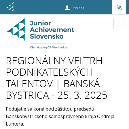
Prihlásiť
Súťaže a
príležitosti
REGIONÁLNY VEĽTRH
Veľtrh
PODNIKATEĽSKÝCH
podnikateľský
talentov
TALENTOV | BANSKÁ
BYSTRICA - 25. 3. 2025
Súťažné
tímy
Podujatie sa koná pod záštitou predsedu
Súťažné
Banskobystrického samosprávneho kraja Ondreja
tímy 2024-
Luntera.