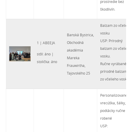
prostredie bez
škodlivín.
Balzam zo včelieho
vosku
Banská Bystrica,
USP: Prírodný
Obchodná
1 | ABEEJA
balzam zo včelieho
akadémia
stôl: áno |
vosku.
Mareka
stolička: áno
Ručne vyrábané
Frauwirtha,
prírodné balzamy
Tajovského 25
zo včelieho vosku.
Personalizované
vrecúška, šálky,
podtácky ručne
robené
USP: