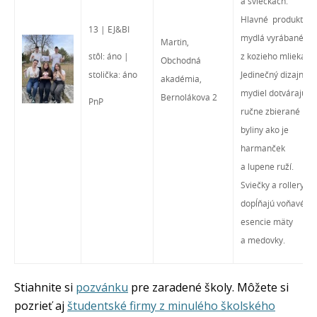
a sviečkach.
Hlavné produkty s
13 | EJ&BI
mydlá vyrábané
Martin,
stôl: áno |
z kozieho mlieka.
Obchodná
stolička: áno
Jedinečný dizajn
akadémia,
mydiel dotvárajú
Bernolákova 2
PnP
ručne zbierané
byliny ako je
harmanček
a lupene ruží.
Sviečky a rollery
dopĺňajú voňavé
esencie mäty
a medovky.
Stiahnite si
pozvánku
pre zaradené školy. Môžete si
pozrieť aj
študentské firmy z minulého školského