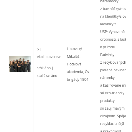
náramôčky
z bavlnôčky/misôčk
na klenôtky/slow
ľadvinky//
USP: Vynovenô – ši
drobnosti, s láskou
k prírode
Liptovský
5 |
Ľadvinky
Mikuláš,
ekoLiptovcrew
z recyklovaných riflí
Hotelová
stôl: áno |
pletené bavlnené
akadémia, Čs.
stolička: áno
náramky
brigády 1804
a kašírované misky
sú eco-friendly
produkty
so zaujímavým
dizajnom. Spájajú
recykláciu, štýl
a praktickosť.