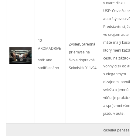
v tvare disku
USP: Osviežte svoj
auto štýlovou vôňo
Predstavte si, že
vo svojom aute
12 |
máte malý kúsok,
Zvolen, Stredná
AROMADRIVE
ktorý mení každú
priemyselná
cestu na zážitok.
stôl: áno |
škola dopravná,
Vonný disk do auta
stolička: áno
Sokolská 911/94
s elegantným
dizajnom, ponúka
sviežu a jemnú
vôňu. Je praktický
a spríjemní vám
jazdu v aute.
casellet peňaženka