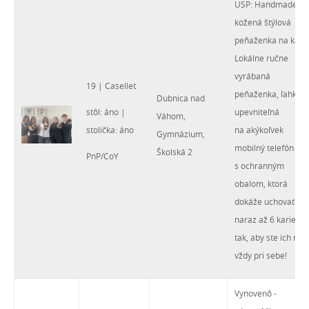
USP: Handmade
kožená štýlová
peňaženka na karty
Lokálne ručne
vyrábaná
19 | Casellet
peňaženka, ľahko
Dubnica nad
stôl: áno |
upevniteľná
Váhom,
stolička: áno
na akýkoľvek
Gymnázium,
mobilný telefón
Školská 2
PnP/CoY
s ochranným
obalom, ktorá
dokáže uchovať
naraz až 6 kariet
tak, aby ste ich mal
vždy pri sebe!
Vynovenô -