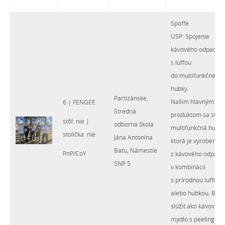
Spoffe
USP: Spojenie
kávového odpadu
s luffou
do multifunkčnej
hubky.
Partizánske,
Našim hlavným
6 | FENGEE
Stredná
produktom sa stala
stôl: nie |
odborná škola
multifunkčná hubka
stolička: nie
Jána Antonína
ktorá je vyrobená
Baťu, Námestie
PnP/CoY
z kávového odpadu
SNP 5
v kombinácii
s prírodnou luffou
alebo hubkou. Bud
slúžiť ako kávové
mydlo s peelingom