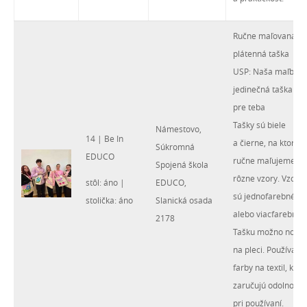
Ručne maľovaná
plátenná taška
USP: Naša maľba -
jedinečná taška
pre teba
Tašky sú biele
Námestovo,
14 | Be In
a čierne, na ktoré
Súkromná
EDUCO
ručne maľujeme
Spojená škola
rôzne vzory. Vzory
stôl: áno |
EDUCO,
sú jednofarebné
stolička: áno
Slanická osada
alebo viacfarebné.
2178
Tašku možno nosiť
na pleci. Používam
farby na textil, ktor
zaručujú odolnosť
pri používaní.