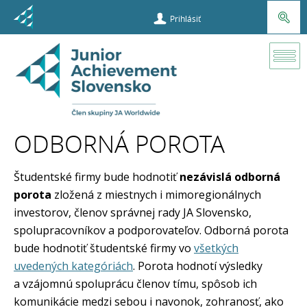
Prihlásiť
Súťaže a
príležitosti
ODBORNÁ POROTA
Veľtrh
podnikateľský
Študentské firmy bude hodnotiť
n
ezávislá odborná
talentov
porota
zložená z miestnych i mimoregionálnych
investorov, členov správnej rady JA Slovensko,
Odborná
spolupracovníkov a podporovateľov. Odborná porota
porota
bude hodnotiť študentské firmy vo
všetkých
uvedených kategóriách
. Porota hodnotí výsledky
a vzájomnú spoluprácu členov tímu, spôsob ich
komunikácie medzi sebou i navonok, zohranosť, ako