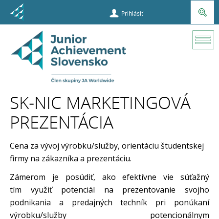
Prihlásiť
Súťaže a
príležitosti
SK-NIC MARKETINGOVÁ
Veľtrh
PREZENTÁCIA
podnikateľský
talentov
Cena za vývoj výrobku/služby, orientáciu študentskej
Súťažné
firmy na zákazníka a prezentáciu.
kategórie
Zámerom je posúdiť, ako efektívne vie súťažný
SK-NIC
tím využiť potenciál na prezentovanie svojho
Marketingová
podnikania a predajných techník pri ponúkaní
prezentácia
výrobku/služby potencionálnym