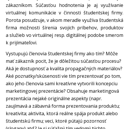
zákazníkom. Súčasťou hodnotenia je aj využívanie
virtuálnej komunikácie v činnosti študentskej firmy.
Porota posudzuje, v akom meradle využíva študentská
firma možnosti šírenia svojich príbehov, produktov
a služieb vo virtuálnej resp. digitálnej podobe smerom
k prijímateľovi.
Vystupujú členovia študentskej firmy ako tím? Môže
mať zákazník pocit, že je dôležitou súčasťou procesu?
Aká je dostupnosť a kvalita propagačných materiálov?
Aké poznatky/skúsenosti vie tím prezentovať po tom,
ako jeho členovia sami kreatívne vytvorili koncepciu
marketingovej prezentácie? Obsahuje marketingová
prezentácia nejaké originálne aspekty (napr.
zaujímavá a zábavná forma prezentovania produktu;
kreativita; aktivita, ktorá reálne spája produkt alebo
študentskú firmu; veci, ktoré pútajú pozornosť
(slogany) atď.? Je si súťažný tím vedomý týchto