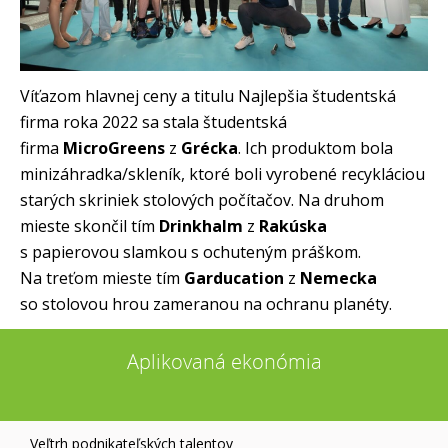
Víťazom hlavnej ceny a titulu Najlepšia študentská
firma roka 2022 sa stala študentská
firma
MicroGreens
z
Grécka
. Ich produktom bola
minizáhradka/skleník, ktoré boli vyrobené recykláciou
starých skriniek stolových počítačov. Na druhom
mieste skončil tím
Drinkhalm
z
Rakúska
s papierovou slamkou s ochuteným práškom.
Na treťom mieste tím
Garducation
z
Nemecka
so stolovou hrou zameranou na ochranu planéty.
Aplikovaná ekonómia
Veľtrh podnikateľských talentov