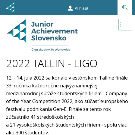
Prihlásiť
Súťaže a
príležitosti
2022 TALLIN - LIGO
Company of
the Year
12. - 14. júla 2022 sa konalo v estónskom Talline finále
33. ročníka každoročne najvýznamnejšej
2022 Tallin -
medzinárodnej súťaže študentských firiem - Company
Ligo
of the Year Competition 2022, ako súčasť európskeho
festivalu podnikania Gen-E. Finále sa tento rok
zúčastnilo 41 stredoškolských
a 21 vysokoškolských študentských firiem - spolu viac
ako 300 študentov.