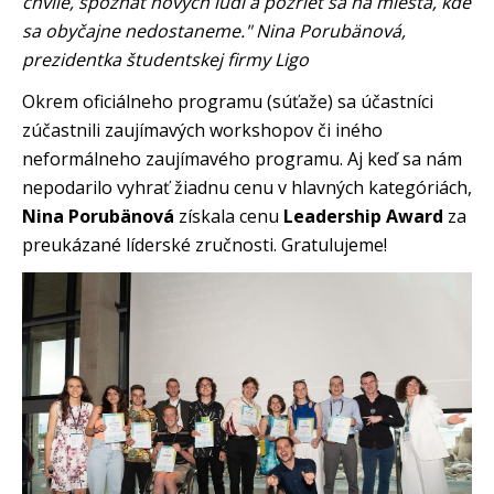
chvíle, spoznať nových ľudí a pozrieť sa na miesta, kde
sa obyčajne nedostaneme." Nina Porubänová,
prezidentka študentskej firmy Ligo
Okrem oficiálneho programu (súťaže) sa účastníci
zúčastnili zaujímavých workshopov či iného
neformálneho zaujímavého programu. Aj keď sa nám
nepodarilo vyhrať žiadnu cenu v hlavných kategóriách,
Nina Porubänová
získala cenu
Leadership Award
za
preukázané líderské zručnosti. Gratulujeme!