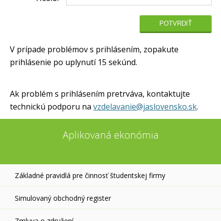
V prípade problémov s prihlásením, zopakute
prihlásenie po uplynutí 15 sekúnd.
Ak problém s prihlásením pretrváva, kontaktujte
technickú podporu na
vzdelavanie@jaslovensko.sk
.
Aplikovaná ekonómia
Základné pravidlá pre činnosť študentskej firmy
Simulovaný obchodný register
Zmluva o združení