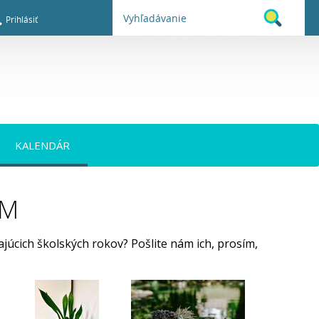
Prihlásiť
KALENDÁR
EM
júcich školských rokov? Pošlite nám ich, prosím,