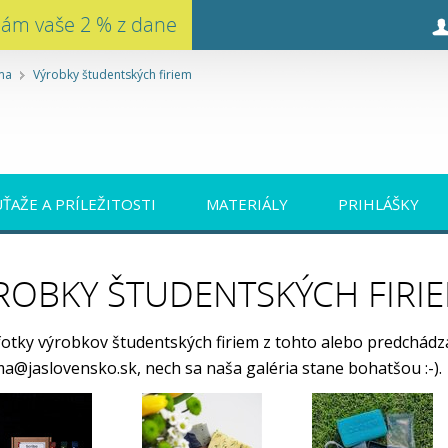
nám vaše 2 % z dane
ma
Výrobky študentských firiem
ÚŤAŽE A PRÍLEŽITOSTI
MATERIÁLY
PRIHLÁŠKY
ROBKY ŠTUDENTSKÝCH FIRI
otky výrobkov študentských firiem z tohto alebo predchádza
ma@jaslovensko.sk, nech sa naša galéria stane bohatšou :-).