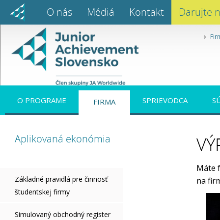
O nás
Médiá
Kontakt
Darujte 
Fir
O PROGRAME
SPRIEVODCA
S
FIRMA
Aplikovaná ekonómia
VÝ
Máte f
Základné pravidlá pre činnosť
na fir
študentskej firmy
Simulovaný obchodný register