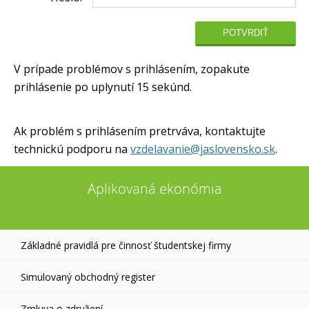
V prípade problémov s prihlásením, zopakute
prihlásenie po uplynutí 15 sekúnd.
Ak problém s prihlásením pretrváva, kontaktujte
technickú podporu na
vzdelavanie@jaslovensko.sk
.
Aplikovaná ekonómia
Základné pravidlá pre činnosť študentskej firmy
Simulovaný obchodný register
Zmluva o združení